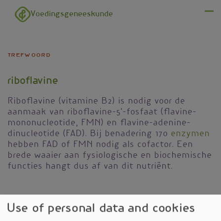
Overslaan en naar de inhoud gaan
Voedingsgeneeskunde
Menu
trefwoord
riboflavine
Riboflavine (vitamine B2) is nodig voor de
aanmaak van riboflavine-5'-fosfaat (flavine-
mononucleotide, FMN) en flavine-adenine-
dinucleotide (FAD). Bij benadering 170
enzymen
hebben FAD of FMN nodig als cofactor. Een
brede waaier aan fysiologische en biochemische
functies hangt dus af van dit nutriënt.
Use of personal data and cookies