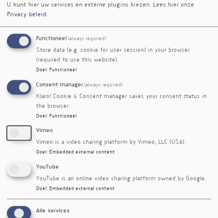
Verschenen
U kunt hier uw services en externe plugins kiezen.
Lees hier onze
Privacy beleid
.
in
B-vitaminen voor minder stress
nieuwsbrief
en meer slaap
nr. 592
Functioneel
(always required)
Riboflavine tijdens de
nieuwsbrief
Store data (e.g. cookie for user session) in your browser
zwangerschap
nr. 569
(required to use this website).
Doel
:
Functioneel
Relatie tussen B-vitaminen,
nieuwsbrief
darmbacteriën en parkinson
nr. 539
Consent manager
(always required)
Riboflavine, antioxidant voor de
nieuwsbrief
Klaro! Cookie & Consent manager saves your consent status in
microbiota?
nr. 457
the browser.
Acupunctuur versus
nieuwsbrief
Doel
:
Functioneel
nutriëntcomplex tegen
nr. 344
Vimeo
fibromyalgie
Vimeo is a video sharing platform by Vimeo, LLC (USA).
A- en B-vitamines beperken
nieuwsbrief
Doel
:
Embedded external content
mogelijk
nr. 298
YouTube
ouderdomshardhorendheid
YouTube is an online video sharing platform owned by Google.
Lactobacillen, een bron van
nieuwsbrief
Doel
:
Embedded external content
vitaminen?
nr. 270
Multi tegen stress en angst bij
nieuwsbrief
Alle services
natuurrampen
nr. 180