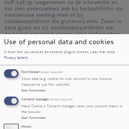
miR-638-3p toegenomen na de interventie en
dat zien onderzoekers ook bij hartpatiënten die
mediterrane voeding eten of bij
coeliakiepatiënten die glutenvrij eten. Zowel in
deze groep als bij darmkankerpatiënten die
granaatappelextract nemen, zien onderzoekers
dan weer een afname van miR-646. Andere
Use of personal data and cookies
miRNA's wijzen op minder inflammatie, minder
U kunt hier uw services en externe plugins kiezen.
Lees hier onze
ketogenese en minder proteïneafbraak.
Privacy beleid
.
De miRNA's konden de onderzoekers ook linken
met de voedzaamheid van hetgeen deelnemers
Functioneel
(always required)
aten. Hoe meer vezels, vitaminen en
Store data (e.g. cookie for user session) in your browser
plantaardige vetten in de voeding, of hoe
(required to use this website).
minder cholesterol, dierlijke proteïne, dierlijk
Doel
:
Functioneel
vet, zout en zink, hoe gunstiger het miRNA-
Consent manager
(always required)
profiel veranderde.
Klaro! Cookie & Consent manager saves your consent status in
Door het genexpressieprofiel (niet via fecaal
the browser.
Doel
:
Functioneel
miRNA maar van RNA rechtstreeks geëxtraheerd
uit weefsel) met normaal weefsel te
Vimeo