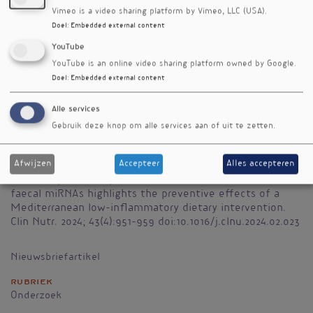
vergelijken, konden de onderzoekers zien dat
Vimeo is a video sharing platform by Vimeo, LLC (USA).
na drie maanden mediterrane interventie het
Doel
:
Embedded external content
genexpressieprofiel sterker is gaan lijken op dat
YouTube
van normaal darrmweefsel.
YouTube is an online video sharing platform owned by Google.
De deelnemers kregen voorschriften voor
Doel
:
Embedded external content
Italiaans mediterrane voeding, met nadruk op
zo min mogelijk pro-inflammatoire
Alle services
ingrediënten en aangevuld met vooral Japanse
Gebruik deze knop om alle services aan of uit te zetten.
gefermenteerde voedingsmiddelen.
Afwijzen
Accepteer
Alles accepteren
Referenties
Illescas O, Ferrero G, Belfiore A et al. Modulation of
faecal miRNAs highlights the preventive effects of a
Mediterranean low-inflammatory dietary intervention.
Clin Nutr. 2024; 43(4):951-959 doi:10.1016/j.clnu.2024.02.023
Nieuwsbriefartikel
Rubriek
Onderzoek