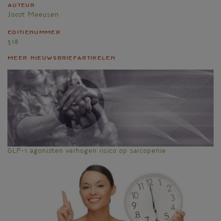
Auteur
Joost Meeusen
Editienummer
518
Meer nieuwsbriefartikelen
GLP-1 agonisten verhogen risico op sarcopenie