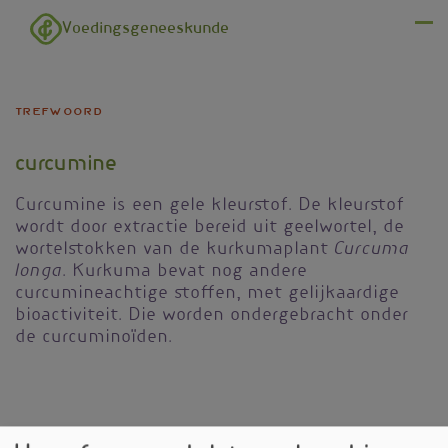
Overslaan en naar de inhoud gaan
Voedingsgeneeskunde
Menu
trefwoord
curcumine
Curcumine is een gele kleurstof. De kleurstof
wordt door extractie bereid uit geelwortel, de
Curcuma
wortelstokken van de kurkumaplant
longa
. Kurkuma bevat nog andere
curcumineachtige stoffen, met gelijkaardige
bioactiviteit. Die worden ondergebracht onder
de curcuminoïden.