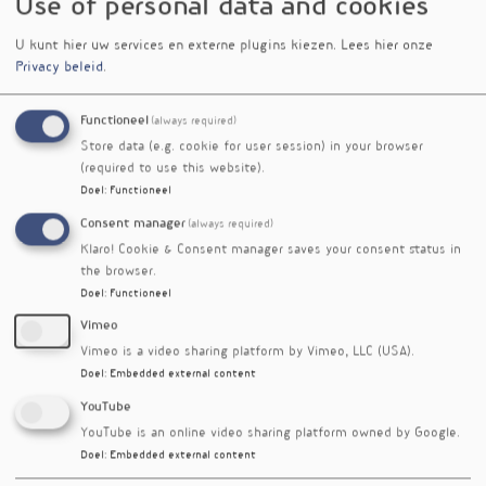
Use of personal data and cookies
Verschenen in
Curcumine-suppletie
nieuwsbrief nr. 602
U kunt hier uw services en externe plugins kiezen.
Lees hier onze
vermindert levervet bij
Privacy beleid
.
diabetici
Kurkuma en boswellia
Voedingsgeneeskundejg.
Functioneel
(always required)
verminderen rugpijn
26nr. 2
Store data (e.g. cookie for user session) in your browser
Curcumine vermeerdert
nieuwsbrief nr. 579
(required to use this website).
spiermassa bij chronische
Doel
:
Functioneel
darmontsteking
Consent manager
(always required)
Onderzoek
nieuwsbrief nr. 558
Klaro! Cookie & Consent manager saves your consent status in
'Prostaatkanker en
the browser.
Voeding'
Doel
:
Functioneel
Kurkuma ondersteunt de
nieuwsbrief nr. 553
Vimeo
bètacellen van diabetici
Vimeo is a video sharing platform by Vimeo, LLC (USA).
Fytotherapie om
nieuwsbrief nr. 526
Doel
:
Embedded external content
prostaatbiopsie te
vermijden
YouTube
Polyfenolen in de strijd
nieuwsbrief nr. 483
YouTube is an online video sharing platform owned by Google.
tegen helicobacter
Doel
:
Embedded external content
Boswellia en kurkuma
nieuwsbrief nr. 464