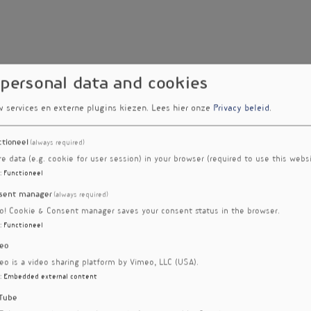
 personal data and cookies
w services en externe plugins kiezen.
Lees hier onze
Privacy beleid
.
ctioneel
(always required)
re data (e.g. cookie for user session) in your browser (required to use this websi
:
Functioneel
sent manager
(always required)
ro! Cookie & Consent manager saves your consent status in the browser.
:
Functioneel
eo
eo is a video sharing platform by Vimeo, LLC (USA).
:
Embedded external content
Tube