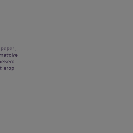
 peper,
matoire
oekers
t erop