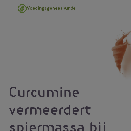
Overslaan en naar de inhoud gaan
Voedingsgeneeskunde
Curcumine
vermeerdert
spiermassa bij