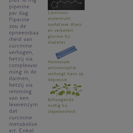
plus 10 mg
piperine
Liponzuur
per dag.
onderdrukt
Piperine
oxidatieve stress
zou de
en verbetert
opneembaa
glucose bij
rheid van
diabetes
curcmine
verhogen,
hetzij via
Hormonale
complexvor
anticonceptie
ming in de
verhoogt kans op
darmen,
depressie
hetzij via
remming
van een
Ashwaganda
leverenzym
nuttig bij
dat
slapeloosheid
curcmine
metabolise
ert. Enkel