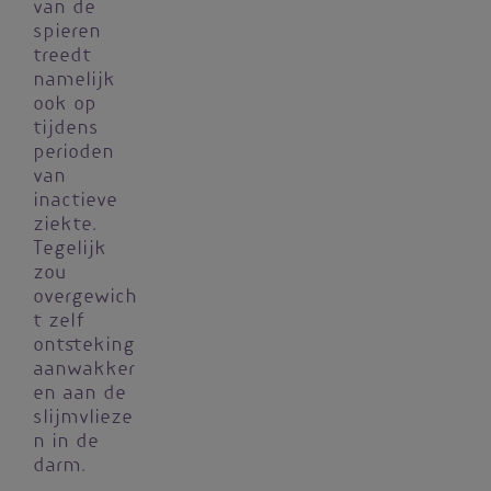
van de
spieren
treedt
namelijk
ook op
tijdens
perioden
van
inactieve
ziekte.
Tegelijk
zou
overgewich
t zelf
ontsteking
aanwakker
en aan de
slijmvlieze
n in de
darm.