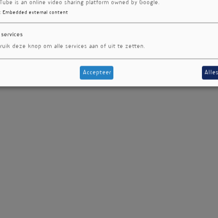
Tube is an online video sharing platform owned by Google.
:
Embedded external content
 services
ruik deze knop om alle services aan of uit te zetten.
Accepteer
Alle