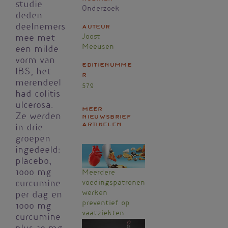
studie
Onderzoek
deden
deelnemers
Auteur
Joost
mee met
Meeusen
een milde
vorm van
Editienumme
IBS, het
r
merendeel
579
had colitis
ulcerosa.
Meer
Ze werden
nieuwsbrief
artikelen
in drie
groepen
ingedeeld:
placebo,
1000 mg
Meerdere
voedingspatronen
curcumine
werken
per dag en
preventief op
1000 mg
vaatziekten
curcumine