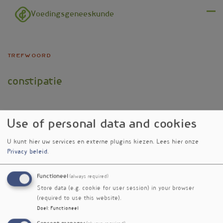
Overslaan en naar de inhoud gaan
Voedingsgeneeskunde
Menu
trefwoord
constipatie
Use of personal data and cookies
U kunt hier uw services en externe plugins kiezen.
Lees hier onze
Verschenen
Privacy beleid
.
in
Nieuwe Britse dieetrichtlijnen
nieuwsbrief
Functioneel
(always required)
bij chronische obstipatie
nr. 601
Store data (e.g. cookie for user session) in your browser
Spirulina gunstig bij IBS-C
nieuwsbrief
(required to use this website).
nr. 585
Doel
:
Functioneel
Magnesiumrijk water bevordert
nieuwsbrief