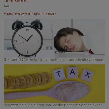
Editienummer
140
Meer nieuwsbriefartikelen
Q10 met NADH helpt bij chronisch vermoeidheidssyndroom
Belasten en subsidiëren van voeding spaart mensenlevens