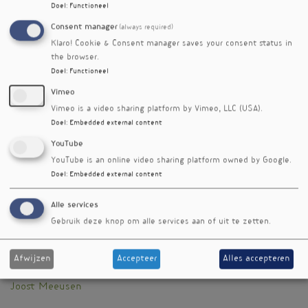
'slechts' om bevolkingsstudies gaat, zijn deze
Doel
:
Functioneel
resultaten opvallend consistent met resultaten
Consent manager
(always required)
van andere grootschalige bevolkingsstudies.
Klaro! Cookie & Consent manager saves your consent status in
Referenties
the browser.
van den Brandt PA, Schouten LJ. Relationship of tree
Doel
:
Functioneel
nut, peanut and peanut butter intake with total and
Vimeo
cause-specific mortality: a cohort study and meta-
Vimeo is a video sharing platform by Vimeo, LLC (USA).
analysis. Int J Epidemiol. 2015 Jun;44(3):1038-49
Doel
:
Embedded external content
Luu HN, Blot WJ, Xiang YB et al. Prospective evaluation
YouTube
of the association of nut/peanut consumption with total
YouTube is an online video sharing platform owned by Google.
and cause-specific mortality. JAMA Intern Med. 2015
Doel
:
Embedded external content
May;175(5):755-66
Alle services
Nieuwsbriefartikel
Gebruik deze knop om alle services aan of uit te zetten.
Rubriek
Onderzoek
Afwijzen
Accepteer
Alles accepteren
Auteur
Joost Meeusen