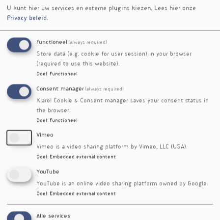
van aminozuren, maar ze zitten ook in voeding,
U kunt hier uw services en externe plugins kiezen.
Lees hier onze
ultra-processed food
vooral in
. De onderzoekers
Privacy beleid
.
zijn er daarom niet uit of dit een metabool
resultaat is dan wel het gevolg van minder
Functioneel
(always required)
eten.
Store data (e.g. cookie for user session) in your browser
De focus van de studie lag op het metabolisme
(required to use this website).
in onderhuids vetweefsel, maar de onderzoekers
Doel
:
Functioneel
hadden graag ook een metabool profiel
Consent manager
(always required)
opgemaakt van orgaanvet, dat een slechtere
Klaro! Cookie & Consent manager saves your consent status in
invloed heeft op de gezondheid. Na zes dagen
the browser.
hadden de deelnemers 2% vetmassa en 4,4%
Doel
:
Functioneel
vetvrije massa verloren, dat laatste door verlies
Vimeo
van spiermassa maar ook van vocht en
Vimeo is a video sharing platform by Vimeo, LLC (USA).
glycogeen. De insulinegevoeligheid nam sterk
Doel
:
Embedded external content
toe.
YouTube
Referenties
YouTube is an online video sharing platform owned by Google.
Bråtveit M, Strømland PP, Laupsa-Borge J et al. A Very-
Doel
:
Embedded external content
Low Energy Fast Involves Increased Adipose
Inflammatory Gene Expression: A 6-Day Feeding Trial
Alle services
(FASTOMICS-6). J Clin Endocrinol Metab. 2025