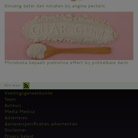
Ginseng beter dan nitraten bij angina pectoris
Microbiota bepaalt prebiotica-effect bij prikkelbare darm
RSS-feed
Voedingsgeneeskunde
Kantoormenu
Team
Auteurs
Media Medica
Adverteren
Aanleverspecificaties advertenties
Disclaimer
Privacy beleid