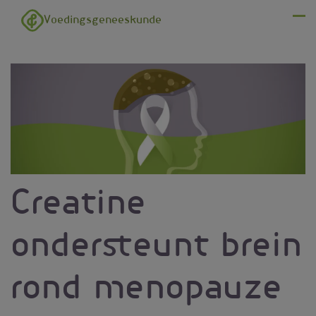
Overslaan en naar de inhoud gaan
Voedingsgeneeskunde
Menu
Creatine
ondersteunt brein
rond menopauze