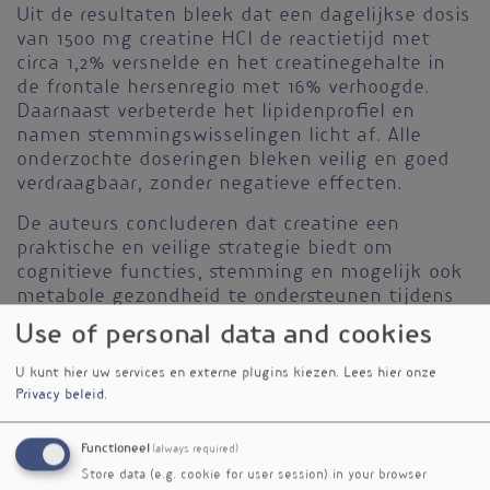
Uit de resultaten bleek dat een dagelijkse dosis
van 1500 mg creatine HCl de reactietijd met
circa 1,2% versnelde en het creatinegehalte in
de frontale hersenregio met 16% verhoogde.
Daarnaast verbeterde het lipidenprofiel en
namen stemmingswisselingen licht af. Alle
onderzochte doseringen bleken veilig en goed
verdraagbaar, zonder negatieve effecten.
De auteurs concluderen dat creatine een
praktische en veilige strategie biedt om
cognitieve functies, stemming en mogelijk ook
metabole gezondheid te ondersteunen tijdens
de overgang. Anderzijds kent de studie
Use of personal data and cookies
beperkingen. Het ging om slechts 36
deelnemers en de interventie duurde maar acht
U kunt hier uw services en externe plugins kiezen.
Lees hier onze
weken. Bovendien ontbrak een directe
Privacy beleid
.
vergelijking met creatinemonohydraat, dat
wereldwijd gangbaar is en al decennia veilig
Functioneel
(always required)
gebruikt wordt (3–5 g/dag). Waarschijnlijk kozen
Store data (e.g. cookie for user session) in your browser
de onderzoekers voor de HCl-vorm vanwege de