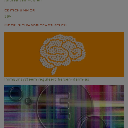
Andrea van Vuuren
Editienummer
594
Meer nieuwsbriefartikelen
Immuunsysteem reguleert hersen-darm-as