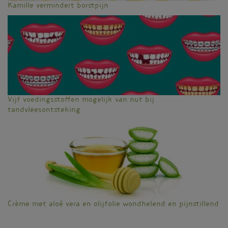
Kamille vermindert borstpijn
Vijf voedingsstoffen mogelijk van nut bij
tandvleesontsteking
Crème met aloë vera en olijfolie wondhelend en pijnstillend