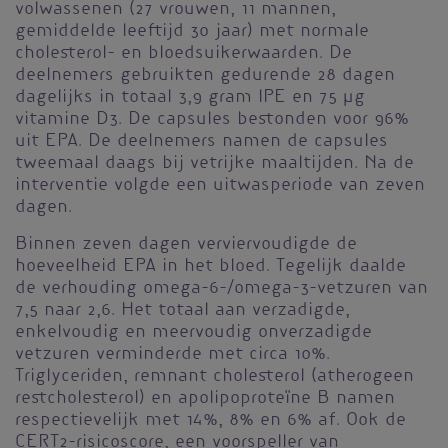
volwassenen (27 vrouwen, 11 mannen,
gemiddelde leeftijd 30 jaar) met normale
cholesterol- en bloedsuikerwaarden. De
deelnemers gebruikten gedurende 28 dagen
dagelijks in totaal 3,9 gram IPE en 75 µg
vitamine D3. De capsules bestonden voor 96%
uit EPA. De deelnemers namen de capsules
tweemaal daags bij vetrijke maaltijden. Na de
interventie volgde een uitwasperiode van zeven
dagen.
Binnen zeven dagen verviervoudigde de
hoeveelheid EPA in het bloed. Tegelijk daalde
de verhouding omega-6-/omega-3-vetzuren van
7,5 naar 2,6. Het totaal aan verzadigde,
enkelvoudig en meervoudig onverzadigde
vetzuren verminderde met circa 10%.
Triglyceriden, remnant cholesterol (atherogeen
restcholesterol) en apolipoproteïne B namen
respectievelijk met 14%, 8% en 6% af. Ook de
CERT2-risicoscore, een voorspeller van