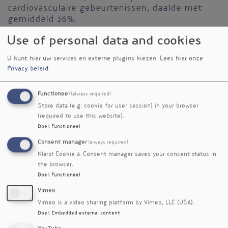
cardiovasculaire gebeurtenissen, daalde met
gemiddeld 26%.
De onderzoekers zagen dat IPE de
Use of personal data and cookies
samenstelling van lipoproteïnen ingrijpend
U kunt hier uw services en externe plugins kiezen.
Lees hier onze
veranderde. Vooral LDL- en VLDL-deeltjes
Privacy beleid
.
bevatten minder cholesterol en verzadigde
vetten en meer EPA-rijke lipiden. Daardoor
verminderde hun neiging om zich aan de
Functioneel
(always required)
vaatwand te hechten. Bovendien nam het
Store data (e.g. cookie for user session) in your browser
aantal grote triglyceridenrijke deeltjes af en
(required to use this website).
groeide het aandeel grotere, gunstigere HDL-
Doel
:
Functioneel
deeltjes.
Consent manager
(always required)
Klaro! Cookie & Consent manager saves your consent status in
De auteurs concluderen dat het supplement
the browser.
binnen een week risicofactoren voor hart- en
Doel
:
Functioneel
vaatziekten verlaagt door een daling van
triglyceriden en apoB, en door minder
Vimeo
atherogene lipoproteïnen.
Vimeo is a video sharing platform by Vimeo, LLC (USA).
Doel
:
Embedded external content
Een beperking van de studie is dat het aantal