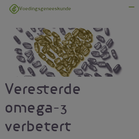
Overslaan en naar de inhoud gaan
Voedingsgeneeskunde
Menu
Veresterde
omega-3
verbetert