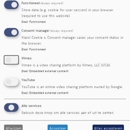
Functioneel
(always required)
termijn leiden tot een vermindering van de
progressie naar agressievere vormen van
Store data (e.g. cookie for user session) in your browser
(required to use this website).
prostaatkanker.
Doel
:
Functioneel
Het lijkt erop dat voedingsinterventies met een
Consent manager
(always required)
laag omega-6- en hoog omega-3-gehalte,
Klaro! Cookie & Consent manager saves your consent status in
gecombineerd met visoliesupplementen, de
the browser.
groei van prostaatkankercellen kunnen
Doel
:
Functioneel
vertragen bij mannen die actieve monitoring
Vimeo
ondergaan. Vervolgonderzoek is nodig om de
Vimeo is a video sharing platform by Vimeo, LLC (USA).
langetermijneffecten en de impact op klinische
Doel
:
Embedded external content
uitkomsten verder te evalueren.
YouTube
Referenties
YouTube is an online video sharing platform owned by Google.
Aronson WJ, Grogan T, Liang P, e.a. High omega-3, low
Doel
:
Embedded external content
omega-6 diet with fish oil for men with prostate cancer
on active surveillance: The CAPFISH-3 randomized clinical
Alle services
trial. J Clin Oncol. 2024;JCO-24.
Gebruik deze knop om alle services aan of uit te zetten.
Nieuwsbriefartikel
Afwijzen
Accepteer
Alles accepteren