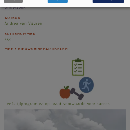
Rubriek
Onderzoek
Auteur
Andrea van Vuuren
Editienummer
559
Meer nieuwsbriefartikelen
Leefstijlprogramma op maat voorwaarde voor succes