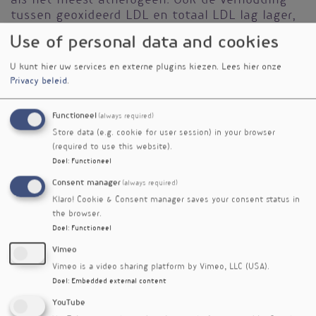
als het meest atherogeen. Ook de verhouding
tussen geoxideerd LDL en totaal LDL lag lager,
wat wijst op minder oxidatieve stress.
Use of personal data and cookies
De onderzoekers vonden een duidelijke
U kunt hier uw services en externe plugins kiezen.
Lees hier onze
positieve relatie tussen het keton β-
Privacy beleid
.
hydroxybutyraat en de grootte van LDL-
deeltjes, onafhankelijk van leeftijd, BMI of
Functioneel
(always required)
insulineresistentie. Alleen triglyceriden
Store data (e.g. cookie for user session) in your browser
vertoonden een sterke negatieve samenhang
(required to use this website).
met LDL-grootte.
Doel
:
Functioneel
Mensen met een hogere natuurlijke ketogene
Consent manager
(always required)
capaciteit hebben blijkbaar een lipidenprofiel
Klaro! Cookie & Consent manager saves your consent status in
dat mogelijk minder atherogeen is, ondanks
the browser.
verhoogd LDL-cholesterol. De grotere LDL-
Doel
:
Functioneel
deeltjes, hogere HDL-spiegels en lagere oxidatie
Vimeo
wijzen op een kwalitatief gunstiger
Vimeo is a video sharing platform by Vimeo, LLC (USA).
vetmetabolisme. De studie roept de vraag op of
Doel
:
Embedded external content
LDL-cholesterol in een ketogene context nog
steeds dezelfde risicowaarde heeft als bij
YouTube