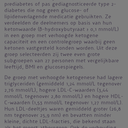
prediabetes of pas gediagnosticeerde type 2-
diabetes die nog geen glucose- of
lipidenverlagende medicatie gebruikten. Ze
verdeelden de deelnemers op basis van hun
ketonwaarde (β-hydroxybutyraat ≥ 0,1 mmol/L)
in een groep met verhoogde ketogene
capaciteit en een controlegroep waarbij geen
ketonen vastgesteld konden worden. Uit deze
groep selecteerden zij twee even grote
subgroepen van 27 personen met vergelijkbare
leeftijd, BMI en glucosespiegels.
De groep met verhoogde ketogenese had lagere
triglyceriden (gemiddeld 1,24 mmol/L tegenover
2,76 mmol/L), hogere LDL-C-waarden (3,44
mmol/L tegenover 2,80 mmol/L) en hogere HDL-
C-waarden (1,53 mmol/L tegenover 1,27 mmol/L).
Hun LDL-deeltjes waren gemiddeld groter (26,8
nm tegenover 25,9 nm) en bevatten minder
kleine, dichte LDL-fracties, die bekend staan