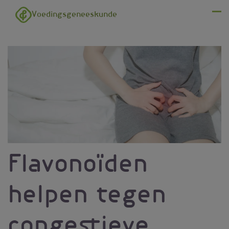
Overslaan en naar de inhoud gaan
Voedingsgeneeskunde
Menu
Flavonoïden
helpen tegen
congestieve