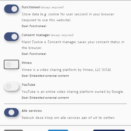
diameter van de aders van de ovaria. Dat is
gunstig omdat het syndroom geassocieerd is
Functioneel
(always required)
met een verwijding van die aders, waardoor het
Store data (e.g. cookie for user session) in your browser
bindweefsel eromheen begint te ontsteken.
(required to use this website).
Doel
:
Functioneel
De behandeling bestond uit 300 mg diosmine,
Consent manager
(always required)
100 mg hesperidine en 300 mg troxerutine. De
Klaro! Cookie & Consent manager saves your consent status in
effecten van flavonoïden zijn beter bestudeerd
the browser.
bij veneuze insufficiëntie en hemorroïden, maar
Doel
:
Functioneel
ze blijken ook van toepassing bij bekkenpijn,
mogelijk door verbetering van de microcirculatie
Vimeo
in het bekken. Aan de studie deden maar
Vimeo is a video sharing platform by Vimeo, LLC (USA).
dertien vrouwen mee.
Doel
:
Embedded external content
YouTube
Referenties
Grandi G, Feliciello L, Iaccheri M et al. The effect of a
YouTube is an online video sharing platform owned by Google.
flavonoid mixture containing diosmin, hesperidin and
Doel
:
Embedded external content
troxerutin in women with congestion syndrome
associated to pelvic pain: a color Doppler ultrasonography
Alle services
study. Minerva Obstet Gynecol. 2024; 76(3):250-256
Gebruik deze knop om alle services aan of uit te zetten.
doi:10.23736/S2724-606X.24.05432-0