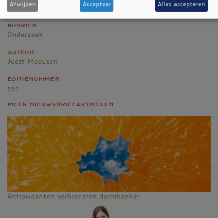
Afwijzen
Accepteer
Alles accepteren
Nieuwsbriefartikel
Rubriek
Onderzoek
Auteur
Joost Meeusen
Editienummer
550
Meer nieuwsbriefartikelen
Antioxidanten verhinderen darmkanker