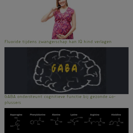
Fluoride tijdens zwangerschap kan IQ kind verlagen
GABA ondersteunt cognitieve functie bij gezonde 40-
plussers