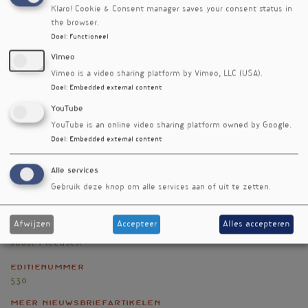
twintig maal hoger was dan de aanbevolen
Klaro! Cookie & Consent manager saves your consent status in
daginname.
the browser.
Doel
:
Functioneel
Referenties
Vimeo
Vlasiuk E, Zawari M, Whitehead R et al. A High Vitamin C
Vimeo is a video sharing platform by Vimeo, LLC (USA).
Micronutrient Supplement Is Unable to Attenuate
Doel
:
Embedded external content
Inflammation in People with Metabolic Syndrome but
May Improve Metabolic Health Indices: A Randomised
YouTube
Controlled Trial. Antioxidants (Basel). 2024; 13(4)
YouTube is an online video sharing platform owned by Google.
doi:10.3390/antiox13040404
Doel
:
Embedded external content
Nieuwsbriefartikel
Alle services
Gebruik deze knop om alle services aan of uit te zetten.
Rubriek
Onderzoek
Afwijzen
Accepteer
Alles accepteren
Auteur
Joost Meeusen
Editienummer
530
Meer nieuwsbriefartikelen