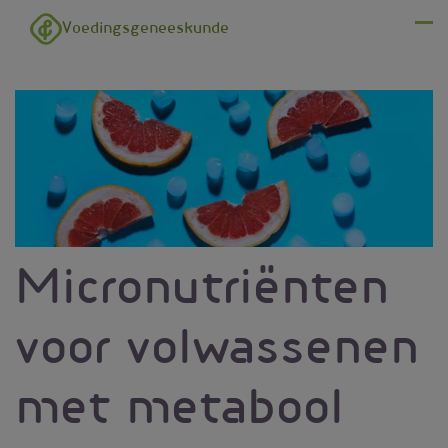
Overslaan en naar de inhoud gaan
Voedingsgeneeskunde
Menu
Micronutriënten
voor volwassenen
met metabool