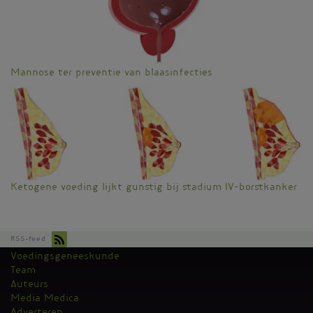
Mannose ter preventie van blaasinfecties
Ketogene voeding lijkt gunstig bij stadium IV-borstkanker
RSS-feed
Voedingsgeneeskunde
Kantoormenu
Team
Auteurs
Media Medica
Adverteren