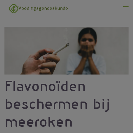
Overslaan en naar de inhoud gaan
Voedingsgeneeskunde
Menu
Flavonoïden
beschermen bij
meeroken