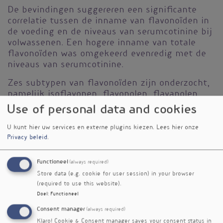
De bevindingen suggereren een significante
correlatie tussen de inname van flavonoïden in
de voeding en de niveaus van serumcotinine bij
volwassenen. Een hogere inname van totale
flavonoïden was omgekeerd evenredig met de
niveaus van serumcotinine.
Zes subtypen van flavonoïden zijn onderzocht,
namelijk isoflavonen, flavonolen, flavanolen,
flavanonen, anthocyanen en flavonen. De
Use of personal data and cookies
inname van deze verschillende flavonoïden
hadden elk een specifieke invloed op de
U kunt hier uw services en externe plugins kiezen.
Lees hier onze
niveaus van serumcotinine. Anthocyanen
Privacy beleid
.
vertoonden het meest uitgesproken effect op
het verlagen van serumcotinine. Anthocyanen
Functioneel
(always required)
komen voor in voedingsmiddelen zoals bessen
Store data (e.g. cookie for user session) in your browser
en rode kool.
(required to use this website).
Doel
:
Functioneel
De resultaten suggereren dat een
Consent manager
(always required)
voedingspatroon dat rijk is aan flavonoïden kan
bijdragen aan het verminderen van de
Klaro! Cookie & Consent manager saves your consent status in