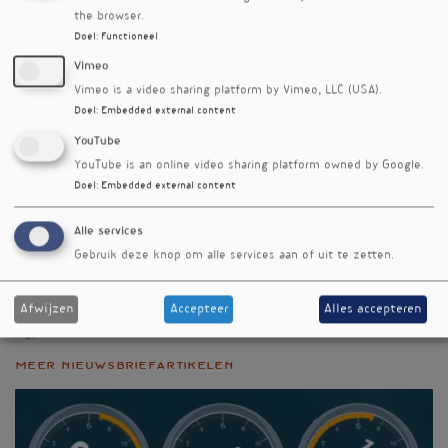
the browser.
schadelijke gevolgen van (mee)roken.
Doel
:
Functioneel
Referenties
Vimeo
Zhu N, Lin S, Yu H, Huang W et al. Association of Dietary
Vimeo is a video sharing platform by Vimeo, LLC (USA).
Flavonoid Intake with Serum Cotinine Levels in the
Doel
:
Embedded external content
General Adult Population. Nutrients 2023;15(19):4126.
YouTube
YouTube is an online video sharing platform owned by Google.
Nieuwsbriefartikel
Doel
:
Embedded external content
Rubriek
Onderzoek
Alle services
Gebruik deze knop om alle services aan of uit te zetten.
Auteur
Cindy de Waard
Afwijzen
Accepteer
Alles accepteren
Editienummer
497
Meer nieuwsbriefartikelen