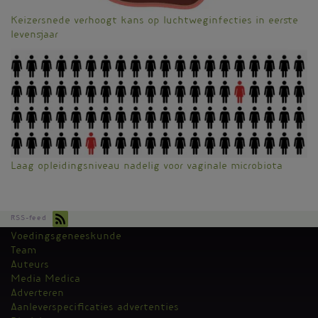
Keizersnede verhoogt kans op luchtweginfecties in eerste
levensjaar
Laag opleidingsniveau nadelig voor vaginale microbiota
RSS-feed
Voedingsgeneeskunde
Kantoormenu
Team
Auteurs
Media Medica
Adverteren
Aanleverspecificaties advertenties