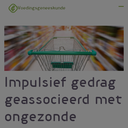
Overslaan en naar de inhoud gaan
Voedingsgeneeskunde
Menu
Impulsief gedrag
geassocieerd met
ongezonde