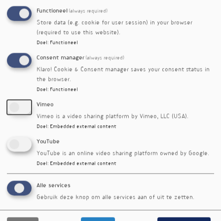
spectrum van gedragingen. Impulsiviteit is de
Functioneel
(always required)
neiging tot snelle, ongeplande reacties op
Store data (e.g. cookie for user session) in your browser
inwendige of uitwendige prikkels, zonder dat
(required to use this website).
eventuele negatieve gevolgen in acht genomen
Doel
:
Functioneel
worden. Een voorbeeld is dat impulsieve
Consent manager
(always required)
persoonlijkheden het moeilijk hebben om iets
dat onmiddellijke voldoening geeft, uit te
Klaro! Cookie & Consent manager saves your consent status in
the browser.
stellen. Blootstelling aan reclame maakt dit
Doel
:
Functioneel
allemaal nog erger. Interventies gebaseerd op
mindfulness zouden impulsieve
Vimeo
persoonlijkheden hierbij kunnen helpen.
Vimeo is a video sharing platform by Vimeo, LLC (USA).
Doel
:
Embedded external content
Referenties
YouTube
Gómez-Martínez C, Babio N, Júlvez J et al. Impulsivity is
longitudinally associated with healthy and unhealthy
YouTube is an online video sharing platform owned by Google.
dietary patterns in individuals with overweight or obesity
Doel
:
Embedded external content
and metabolic syndrome within the framework of the
PREDIMED-Plus trial. Int J Behav Nutr Phys Act. 2022;
Alle services
19(1):101 doi:10.1186/s12966-022-01335-8
Gebruik deze knop om alle services aan of uit te zetten.
Nieuwsbriefartikel