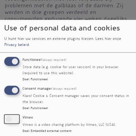
problemen met de galblaas of de darmen. Zij
werden in drie groepen verdeeld en
consumeerden gedurende vier weken dagelijks
50 gram van respectievelijk (ongezouten)
Use of personal data and cookies
roomboter, (extra vierge) olijfolie of (extra
vierge) kokosolie. Uit de cholesterolmetingen
U kunt hier uw services en externe plugins kiezen.
Lees hier onze
Privacy beleid
.
kwam het volgende naar voren:
Kokosolie leidde net zo min als olijfolie tot een
Functioneel
(always required)
significante verhoging van het (ongunstige)
Store data (e.g. cookie for user session) in your browser
LDL-cholesterol. Roomboter deed dat wel.
(required to use this website).
Kokosolie verhoogde significant het (gunstige)
Doel
:
Functioneel
HDL-cholesterol vergeleken met roomboter én
Consent manager
(always required)
olijfolie.
Klaro! Cookie & Consent manager saves your consent status in
Roomboter leidde tot een significante toename
the browser.
van de cholesterolratio, uitgedrukt in totaal
Doel
:
Functioneel
cholesterol/HDL-cholesterol, in vergelijking met
zowel olijfolie als kokosolie.
Vimeo
Er werden tussen de drie vetsoorten geen
Vimeo is a video sharing platform by Vimeo, LLC (USA).
significante verschillen gevonden voor gewicht,
Doel
:
Embedded external content