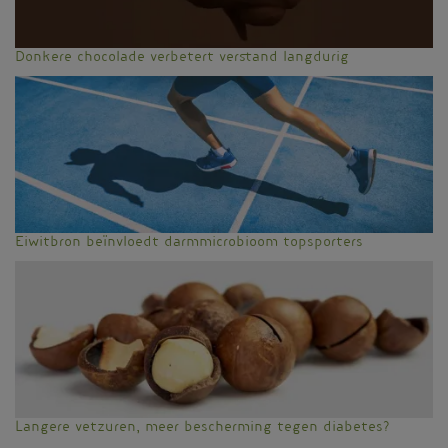
Donkere chocolade verbetert verstand langdurig
Eiwitbron beïnvloedt darmmicrobioom topsporters
Langere vetzuren, meer bescherming tegen diabetes?