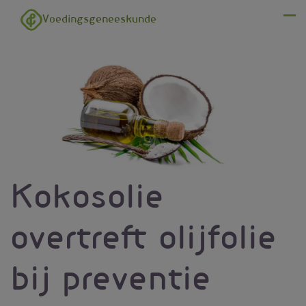
Overslaan en naar de inhoud gaan
Voedingsgeneeskunde
Menu
Kokosolie
overtreft olijfolie
bij preventie