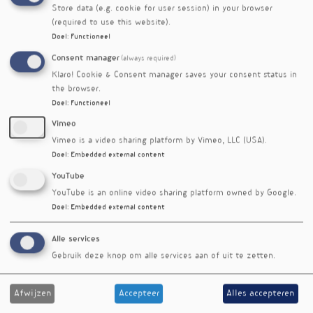
Store data (e.g. cookie for user session) in your browser
de microbiota van het zaadvocht te
(required to use this website).
ondersteunen. Gadnerella is een ander genus
Doel
:
Functioneel
dat vaker in gezonde stalen aangetroffen werd.
Consent manager
(always required)
De microbiota van de onvruchtbare mannen
Klaro! Cookie & Consent manager saves your consent status in
vielen veeleer onder de twee andere
the browser.
categorieën. Het genus dat onvruchtbaarheid
Doel
:
Functioneel
Prevotella
het best leek te voorspellen, was
.
Vimeo
Vimeo is a video sharing platform by Vimeo, LLC (USA).
Referenties
Doel
:
Embedded external content
Weng SL, Chiu CM, Lin FM et al. Bacterial communities
in semen from men of infertile couples: metagenomic
YouTube
sequencing reveals relationships of seminal microbiota to
YouTube is an online video sharing platform owned by Google.
semen quality. PLoS One. 2014 Oct 23;9(10):e110152
Doel
:
Embedded external content
Nieuwsbriefartikel
Alle services
Gebruik deze knop om alle services aan of uit te zetten.
Rubriek
Onderzoek
Afwijzen
Accepteer
Alles accepteren
Auteur
Joost Meeusen