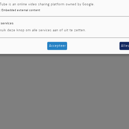
Tube is an online video sharing platform owned by Google.
:
Embedded external content
 services
ruik deze knop om alle services aan of uit te zetten.
Accepteer
Alle