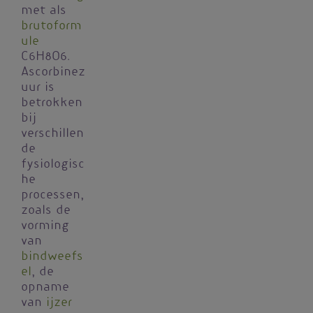
met als
brutoform
ule
C
6
H
8
O
6
.
Ascorbinez
uur is
betrokken
bij
verschillen
de
fysiologisc
he
processen,
zoals de
vorming
van
bindweefs
el
, de
opname
van
ijzer