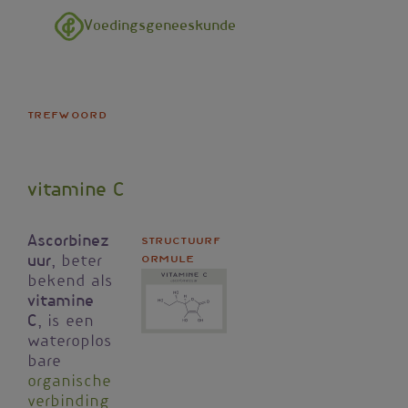
Overslaan en naar de inhoud gaan
Voedingsgeneeskunde
trefwoord
vitamine C
Ascorbinez
Structuurf
ormule
uur
, beter
Afbeelding
bekend als
vitamine
C
, is een
wateroplos
bare
organische
verbinding