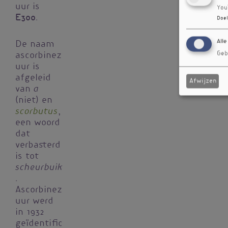
uur is
You
E300
.
Doel
Alle
De naam
Geb
ascorbinez
uur is
afgeleid
Afwijzen
a
van
(niet) en
scorbutus
,
een woord
dat
verbasterd
is tot
scheurbuik
.
Ascorbinez
uur werd
in 1932
geïdentific