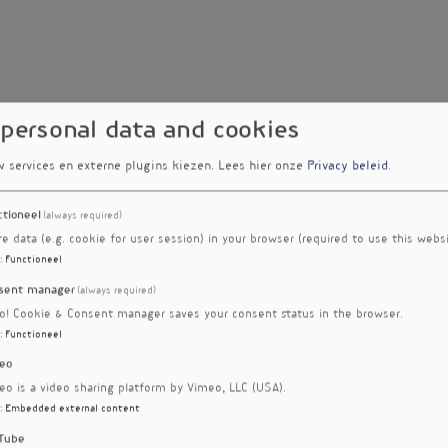
 personal data and cookies
w services en externe plugins kiezen.
Lees hier onze
Privacy beleid
.
ctioneel
(always required)
re data (e.g. cookie for user session) in your browser (required to use this websi
:
Functioneel
sent manager
(always required)
ro! Cookie & Consent manager saves your consent status in the browser.
:
Functioneel
eo
eo is a video sharing platform by Vimeo, LLC (USA).
:
Embedded external content
Tube