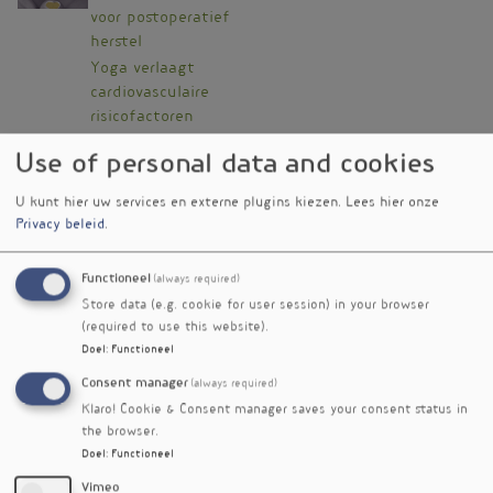
voor postoperatief
herstel
Yoga verlaagt
cardiovasculaire
risicofactoren
Gebrek aan veerkracht
Use of personal data and cookies
verhoogt hartrisico
Visceraal en ectopisch
nieuwsbrief nr. 305
U kunt hier uw services en externe plugins kiezen.
Lees hier onze
vet als maat voor riskant
Privacy beleid
.
overgewicht
Eetmoment beïnvloedt
nieuwsbrief nr. 627
Functioneel
(always required)
hartgezondheid
Store data (e.g. cookie for user session) in your browser
Cardiovasculaire
Voedingsgeneeskundejg.
(required to use this website).
weldaden van vitamine C
27nr. 1
Doel
:
Functioneel
en/of vitamine E
Consent manager
(always required)
Levende microben en
Voedingsgeneeskundejg.
Klaro! Cookie & Consent manager saves your consent status in
weinig zitten
26nr. 6
the browser.
beschermen het hart
Doel
:
Functioneel
Persoonlijke vitamine D-
nieuwsbrief nr. 606
Vimeo