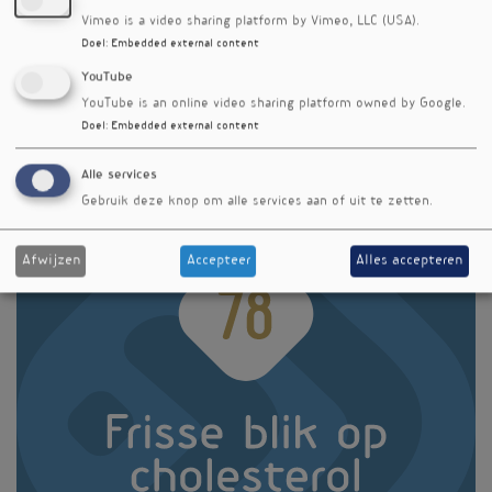
dosis halveert
Vimeo is a video sharing platform by Vimeo, LLC (USA).
hartaanvalrisico
Doel
:
Embedded external content
YouTube
YouTube is an online video sharing platform owned by Google.
Doel
:
Embedded external content
1
Paginering
Volgende
pagina
Alle services
Gebruik deze knop om alle services aan of uit te zetten.
Afwijzen
Accepteer
Alles accepteren