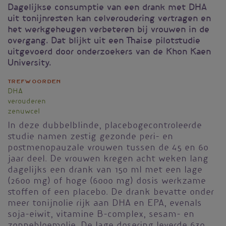
Dagelijkse consumptie van een drank met DHA
uit tonijnresten kan celveroudering vertragen en
het werkgeheugen verbeteren bij vrouwen in de
overgang. Dat blijkt uit een Thaise pilotstudie
uitgevoerd door onderzoekers van de Khon Kaen
University.
Trefwoorden
DHA
verouderen
zenuwcel
In deze dubbelblinde, placebogecontroleerde
studie namen zestig gezonde peri- en
postmenopauzale vrouwen tussen de 45 en 60
jaar deel. De vrouwen kregen acht weken lang
dagelijks een drank van 150 ml met een lage
(2600 mg) of hoge (6000 mg) dosis werkzame
stoffen of een placebo. De drank bevatte onder
meer tonijnolie rijk aan DHA en EPA, evenals
soja-eiwit, vitamine B-complex, sesam- en