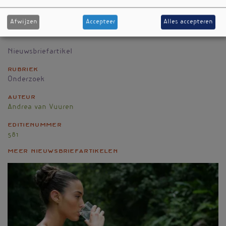
and Cognitive Decline in Perimenopausal and
Postmenopausal Women. Antioxidants. mei
Afwijzen
Accepteer
Alles accepteren
2025;14(5):520.
Nieuwsbriefartikel
Rubriek
Onderzoek
Auteur
Andrea van Vuuren
Editienummer
581
Meer nieuwsbriefartikelen