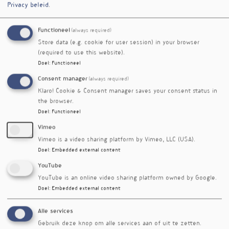
achteruitgang, en verbeterden ontstekings- en
Privacy beleid
.
oxidatiemarkers. De DHA-waarden in het bloed
stegen aanzienlijk, wat wijst op goede opname.
Functioneel
(always required)
De onderzoekers concluderen dat suppletie met
Store data (e.g. cookie for user session) in your browser
DHA uit tonijnresten mogelijk een effectieve,
(required to use this website).
niet-hormonale benadering biedt om
Doel
:
Functioneel
hersengezondheid te ondersteunen bij vrouwen
Consent manager
(always required)
in de overgang. Tegelijkertijd wijzen ze op de
Klaro! Cookie & Consent manager saves your consent status in
beperkingen van de studie: het ging om een
the browser.
kleine steekproef en een relatief korte
Doel
:
Functioneel
interventie met meerdere voedingsstoffen.
Vimeo
Vervolgonderzoek met grotere groepen en
Vimeo is a video sharing platform by Vimeo, LLC (USA).
langere duur is nodig om deze bevindingen te
Doel
:
Embedded external content
bevestigen en het werkingsmechanisme beter
te begrijpen.
YouTube
YouTube is an online video sharing platform owned by Google.
Referenties
Doel
:
Embedded external content
Wattanathorn J, Thukham-mee W, Tong-un T, et al. A
Randomized, Double-Blind, Placebo-Controlled, Parallel-
Alle services
Group, 8-Week Pilot Study of Tuna-Byproduct-Derived
Gebruik deze knop om alle services aan of uit te zetten.
Novel Supplements for Managing Cellular Senescence