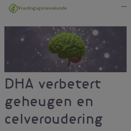
Overslaan en naar de inhoud gaan
Voedingsgeneeskunde
Menu
DHA verbetert
geheugen en
celveroudering