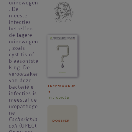
urinewegen
. De
meeste
infecties
betreffen
de lagere
urinewegen
, zoals
cystitis of
blaasontste
king. De
veroorzaker
van deze
Trefwoorde
bacteriële
n
infecties is
microbiota
meestal de
uropathoge
ne
Escherichia
Dossier
coli
(UPEC).