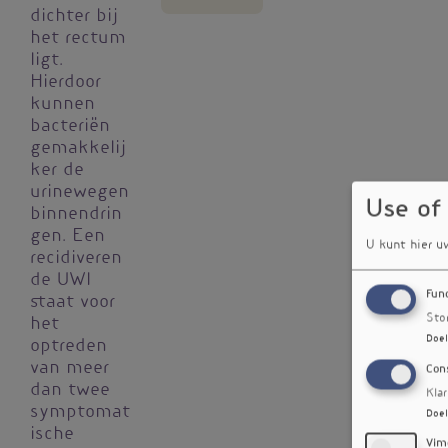
dichter bij
het rectum
ligt.
Hierdoor
kunnen
bacteriën
gemakkelij
ker de
urinewegen
Use of
binnendrin
gen. Een
U kunt hier u
recidiveren
de UWI
Fun
staat voor
Sto
het
Doel
optreden
van meer
Con
dan twee
Kla
symptomat
Doel
ische
Vim