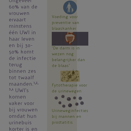
Ongeveer
60% van de
vrouwen
Voeding voor
ervaart
preventie van
minstens
blaaskanker
één UWI in
haar leven
en bij 30-
‘De darm is in
50% komt
wezen nog
de infectie
belangrijker dan
terug
de blaas’
binnen zes
tot twaalf
maanden.
1,2,
Fytotherapie voor
3,4
UWI's
de urinewegen
komen
vaker voor
bij vrouwen
Urineweginfecties
omdat hun
bij mannen en
prostatitis
urinebuis
korter is en