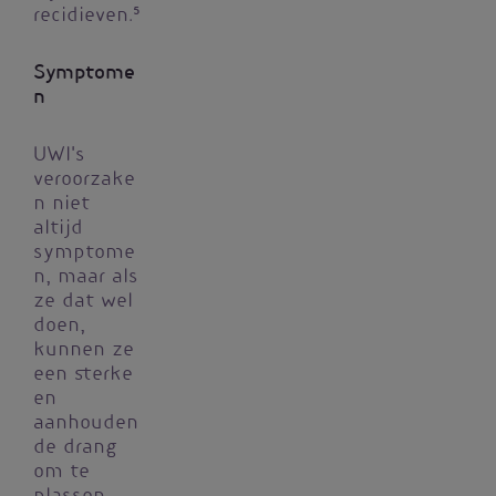
recidieven.
5
Symptome
n
UWI's
veroorzake
n niet
altijd
symptome
n, maar als
ze dat wel
doen,
kunnen ze
een sterke
en
aanhouden
de drang
om te