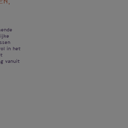
en,
mende
ijke
ussen
ol in het
at
g vanuit