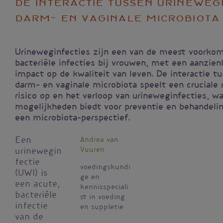
De interactie tussen urineweg
darm- en vaginale microbiota
Urineweginfecties zijn een van de meest voorko
bacteriële infecties bij vrouwen, met een aanzienl
impact op de kwaliteit van leven. De interactie t
darm- en vaginale microbiota speelt een cruciale r
risico op en het verloop van urineweginfecties, w
mogelijkheden biedt voor preventie en behandelin
een microbiota-perspectief.
Een
Andrea van
Vuuren
urinewegin
fectie
voedingskundi
(UWI) is
ge en
een acute,
kennisspeciali
bacteriële
st in voeding
infectie
en suppletie
van de