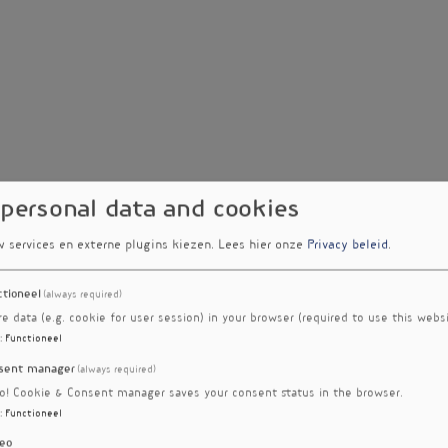
 personal data and cookies
w services en externe plugins kiezen.
Lees hier onze
Privacy beleid
.
ctioneel
(always required)
re data (e.g. cookie for user session) in your browser (required to use this websi
:
Functioneel
sent manager
(always required)
ro! Cookie & Consent manager saves your consent status in the browser.
:
Functioneel
eo