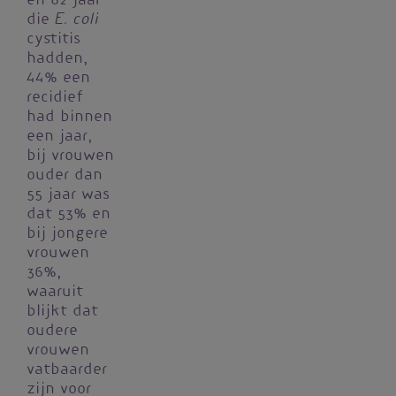
en 82 jaar
E. coli
die
cystitis
hadden,
44% een
recidief
had binnen
een jaar,
bij vrouwen
ouder dan
55 jaar was
dat 53% en
bij jongere
vrouwen
36%,
waaruit
blijkt dat
oudere
vrouwen
vatbaarder
zijn voor