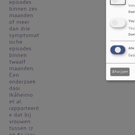
episodes
Vim
binnen zes
Doel
maanden
You
of meer
dan drie
You
Doel
symptomat
ische
episodes
Alle
binnen
Geb
twaalf
maanden.
Afwijzen
Een
onderzoek
door
Ikäheimo
et al.
rapporteerd
e dat bij
vrouwen
tussen 17