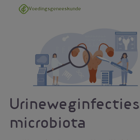
Overslaan en naar de inhoud gaan
Voedingsgeneeskunde
Urineweginfecties
microbiota