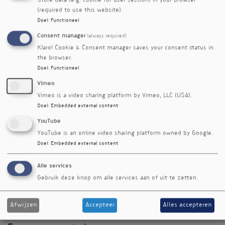
Store data (e.g. cookie for user session) in your browser
(required to use this website).
Het examen is op: maandag 22 juni 2026 om
Doel
:
Functioneel
19:00 (online)
Consent manager
(always required)
Totaal aantal lesuren: 52
Klaro! Cookie & Consent manager saves your consent status in
Online lesdagen zijn via Zoom: 9:00 - 16:30
the browser.
Live lesdagen zijn: 9:00 - 17:00
Doel
:
Functioneel
Adres live lesdagen: Business Center Adequat,
Brusselsesteenweg 159 in Melle (België)
Vimeo
Investering: De totale investering van deze
Vimeo is a video sharing platform by Vimeo, LLC (USA).
opleiding = € 795,-
Doel
:
Embedded external content
YouTube
Heb je deze opleiding al eens gevolgd, maar fris
YouTube is an online video sharing platform owned by Google.
je graag nog eens jouw kennis op? Dan kan je
Doel
:
Embedded external content
bij aanmelding via kPNI Belgium kiezen voor
‘herhaalde deelname’ bij jouw aanmelding. Een
Alle services
herhaalde deelname kost 397,5 euro. Meld je
Gebruik deze knop om alle services aan of uit te zetten.
hiervoor aan via deze link.
Deze opleiding komt niet in aanmerking voor
Afwijzen
Accepteer
Alles accepteren
een tussenkomst via de kmo-portefeuille.