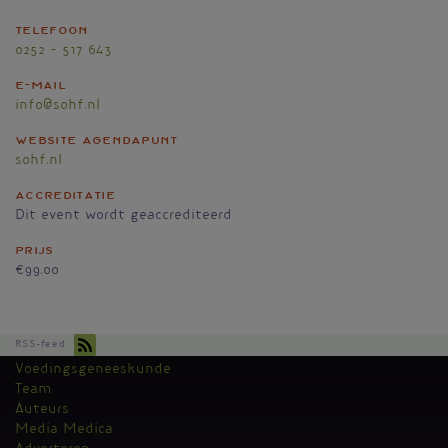
Telefoon
0252 – 517 643
E-mail
info@sohf.nl
Website agendapunt
sohf.nl
Accreditatie
Dit event wordt geaccrediteerd
Prijs
€99.00
RSS-feed
Voedingsgeneeskunde
Kantoormenu
Team
Auteurs
Media Medica