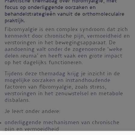
Praktische themadag over fibromyalgie, met
focus op onderliggende oorzaken en
behandelstrategieën vanuit de orthomoleculaire
praktijk.
Fibromyalgie is een complex syndroom dat zich
kenmerkt door chronische pijn, vermoeidheid en
verstoringen in het bewegingsapparaat. De
aandoening valt onder de zogenoemde ‘weke
delen reuma’ en heeft vaak een grote impact
op het dagelijks functioneren.
Tijdens deze themadag krijg je inzicht in de
mogelijke oorzaken en instandhoudende
factoren van fibromyalgie, zoals stress,
verstoringen in het zenuwstelsel en metabole
disbalans.
Je leert onder andere:
onderliggende mechanismen van chronische
pijn en vermoeidheid