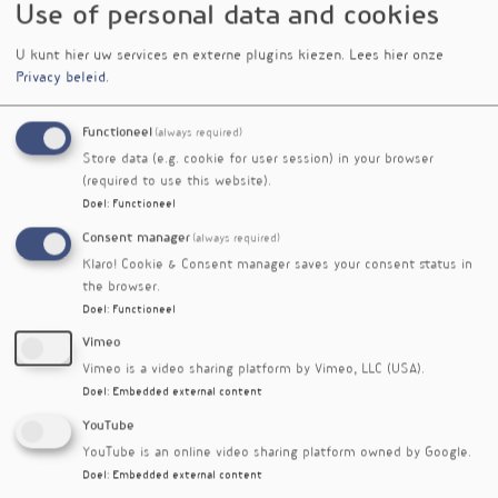
rol van stress, hormonale disbalans en
Use of personal data and cookies
energiemetabolisme
invloed van voeding en leefstijl op klachten
U kunt hier uw services en externe plugins kiezen.
Lees hier onze
herkennen van patronen bij fibromyalgie
Privacy beleid
.
praktische behandelstrategieën binnen de
orthomoleculaire praktijk
Functioneel
(always required)
Store data (e.g. cookie for user session) in your browser
De nadruk ligt op een integrale aanpak en
(required to use this website).
directe toepasbaarheid in de begeleiding van
Doel
:
Functioneel
cliënten.
Consent manager
(always required)
Klaro! Cookie & Consent manager saves your consent status in
< Vorig event
[terug naar de agenda]
Volgend event >
the browser.
Doel
:
Functioneel
Event soort
Vimeo
cursus
Vimeo is a video sharing platform by Vimeo, LLC (USA).
Online?
Doel
:
Embedded external content
hybride (klassikaal/online)
YouTube
Trefwoorden
YouTube is an online video sharing platform owned by Google.
fibromyalgie
Doel
:
Embedded external content
pijn