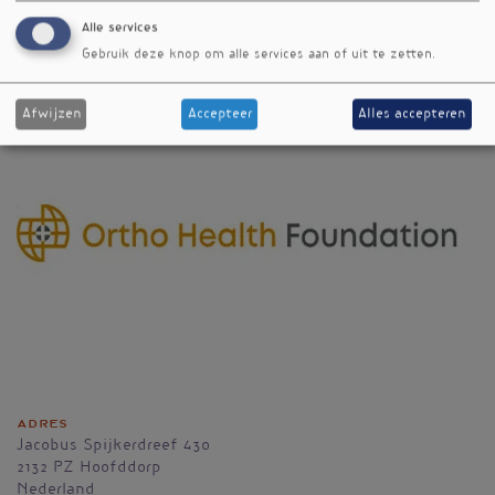
metabolisme
Alle services
orthomoleculair
Gebruik deze knop om alle services aan of uit te zetten.
Afwijzen
Accepteer
Alles accepteren
Adres
Jacobus Spijkerdreef 430
2132 PZ
Hoofddorp
Nederland