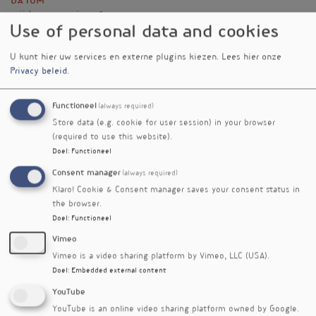
Datum
vrijdag 29 mei 2026
Use of personal data and cookies
Vignet
U kunt hier uw services en externe plugins kiezen.
Lees hier onze
Privacy beleid
.
Functioneel
(always required)
Store data (e.g. cookie for user session) in your browser
(required to use this website).
Doel
:
Functioneel
Consent manager
(always required)
Trefwoorden
Klaro! Cookie & Consent manager saves your consent status in
metabool syndroom
the browser.
Doel
:
Functioneel
Vimeo
Vimeo is a video sharing platform by Vimeo, LLC (USA).
Doel
:
Embedded external content
YouTube
YouTube is an online video sharing platform owned by Google.