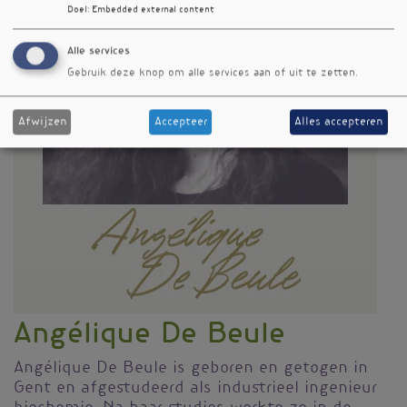
Doel
:
Embedded external content
Alle services
Gebruik deze knop om alle services aan of uit te zetten.
Afwijzen
Accepteer
Alles accepteren
Angélique De Beule
Angélique De Beule is geboren en getogen in
Gent en afgestudeerd als industrieel ingenieur