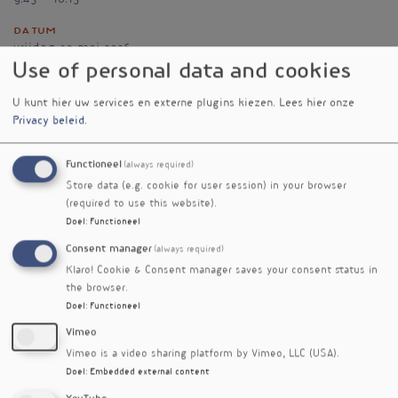
9:45 - 10:15
Datum
vrijdag 29 mei 2026
Use of personal data and cookies
Vignet
U kunt hier uw services en externe plugins kiezen.
Lees hier onze
Privacy beleid
.
Functioneel
(always required)
Store data (e.g. cookie for user session) in your browser
(required to use this website).
Doel
:
Functioneel
Consent manager
(always required)
Trefwoorden
Klaro! Cookie & Consent manager saves your consent status in
spier
the browser.
Doel
:
Functioneel
Vimeo
Vimeo is a video sharing platform by Vimeo, LLC (USA).
Doel
:
Embedded external content