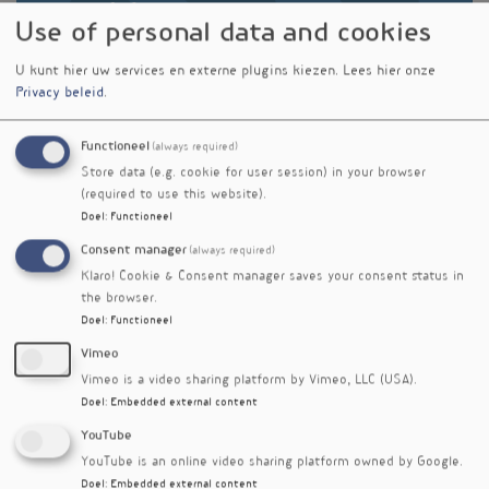
Use of personal data and cookies
U kunt hier uw services en externe plugins kiezen.
Lees hier onze
Privacy beleid
.
Functioneel
(always required)
Store data (e.g. cookie for user session) in your browser
(required to use this website).
Doel
:
Functioneel
BMI vertelt niet het hele verhaal. In deze
Consent manager
(always required)
podcastaflevering hoor je waarom vetverdeling
Klaro! Cookie & Consent manager saves your consent status in
en spiermassa cruciaal zijn voor een goede
the browser.
metabole gezondheid. Luister naar Fien
Doel
:
Functioneel
Demeulemeester en ontdek wat dit betekent
Vimeo
voor de praktijk.
Vimeo is a video sharing platform by Vimeo, LLC (USA).
Meer info over Fiens workshop
Doel
:
Embedded external content
YouTube
Publicatiedatum
YouTube is an online video sharing platform owned by Google.
19 maart 2026
Doel
:
Embedded external content