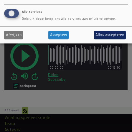
Trefwoorden
spier
Alle services
Gebruik deze knop om alle services aan of uit te zetten.
Afwijzen
Accepteer
Alles accepteren
RSS-feed
Voedingsgeneeskunde
Kantoormenu
Team
Auteurs