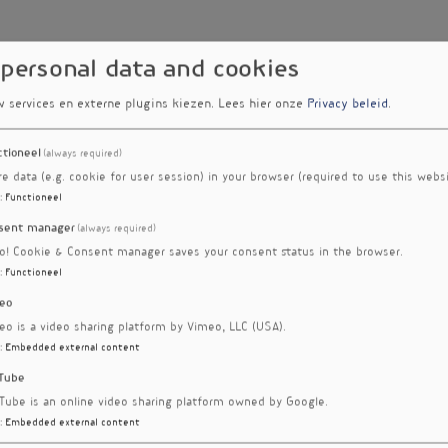
 personal data and cookies
w services en externe plugins kiezen.
Lees hier onze
Privacy beleid
.
ctioneel
(always required)
re data (e.g. cookie for user session) in your browser (required to use this websi
:
Functioneel
sent manager
(always required)
ro! Cookie & Consent manager saves your consent status in the browser.
:
Functioneel
eo
eo is a video sharing platform by Vimeo, LLC (USA).
:
Embedded external content
Tube
Tube is an online video sharing platform owned by Google.
:
Embedded external content