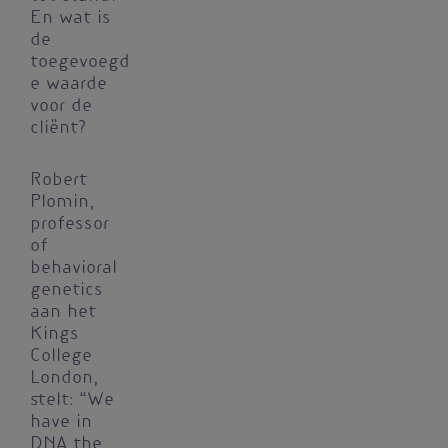
En wat is
de
toegevoegd
e waarde
voor de
cliënt?
Robert
Plomin,
professor
of
behavioral
genetics
aan het
Kings
College
London,
stelt: “We
have in
DNA the