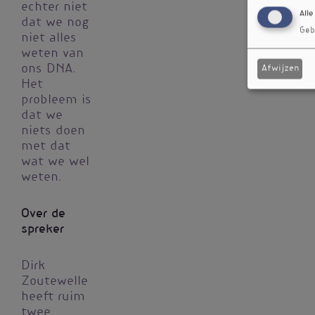
echter niet
Alle
dat we nog
Geb
niet alles
weten van
ons DNA.
Afwijzen
Het
probleem is
dat we
niets doen
met dat
wat we wel
weten.
Over de
spreker
Dirk
Zoutewelle
heeft ruim
twee