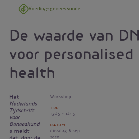
Overslaan en naar de inhoud gaan
Voedingsgeneeskunde
De waarde van D
voor personalised
health
Het
Workshop
Nederlands
Tijd
Tijdschrift
13:45 - 14:15
voor
Geneeskund
Datum
meldt
e
dinsdag 8 sep
2020
dat, door de