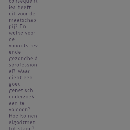
consequent
ies heeft
dit voor de
maatschap
pij? En
welke voor
de
vooruitstrev
ende
gezondheid
sprofession
al? Waar
dient een
goed
genetisch
onderzoek
aan te
voldoen?
Hoe komen
algoritmen
tot stand?