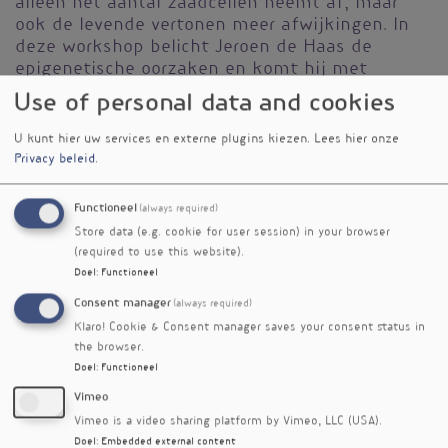
alleen het aantal zaadcellen neemt af, maar
ook de levende vertonen meer afwijkingen. In
deze workshop belicht Jeroen de Haas de
epigenetische oorzaken en komt hij met
(orthomoleculaire) interventies.
Use of personal data and cookies
Over de spreker
U kunt hier uw services en externe plugins kiezen.
Lees hier onze
Privacy beleid
.
Jeroen de Haas is orthomoleculair therapeut
MBOG en ziet steeds meer mannen in zijn
praktijk met fertiliteitsproblemen.
Functioneel
(always required)
Store data (e.g. cookie for user session) in your browser
Workshop
(required to use this website).
Doel
:
Functioneel
Tijd
13:45 - 14:15
Consent manager
(always required)
Klaro! Cookie & Consent manager saves your consent status in
Datum
the browser.
dinsdag 8 sep 2020
Doel
:
Functioneel
Vignet
Vimeo
Vimeo is a video sharing platform by Vimeo, LLC (USA).
Doel
:
Embedded external content