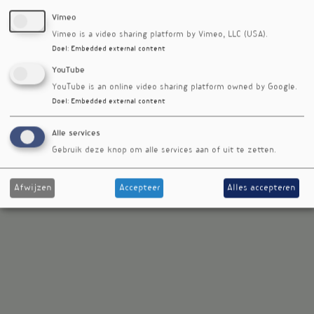
Vimeo
RSS-feed
Vimeo is a video sharing platform by Vimeo, LLC (USA).
Voedingsgeneeskunde
Kantoormenu
Doel
:
Embedded external content
Team
Auteurs
YouTube
Media Medica
YouTube is an online video sharing platform owned by Google.
Adverteren
Doel
:
Embedded external content
Aanleverspecificaties advertenties
Disclaimer
Alle services
Privacy beleid
Gebruik deze knop om alle services aan of uit te zetten.
Website
© 2006 - 2026
Voedingsgeneeskunde
Afwijzen
Accepteer
Alles accepteren