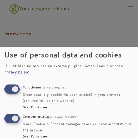
Overslaan en naar de inhoud gaan
Voedingsgeneeskunde
Menu
trefwoord
rinitis
Use of personal data and cookies
U kunt hier uw services en externe plugins kiezen.
Lees hier onze
Privacy beleid
.
Functioneel
(always required)
Verschenen
Store data (e.g. cookie for user session) in your browser
in
(required to use this website).
Probiotica gunstig bij
nieuwsbrief
Doel
:
Functioneel
allergische rinitis
nr. 608
Consent manager
(always required)
Klaro! Cookie & Consent manager saves your consent status in
the browser.
Doel
:
Functioneel