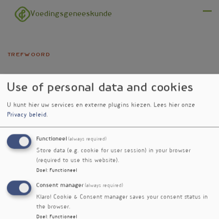
Overslaan en naar de inhoud gaan
Voedingsgeneeskunde
Menu
trefwoord
nitraat
Use of personal data and cookies
U kunt hier uw services en externe plugins kiezen.
Lees hier onze
Privacy beleid
.
Functioneel
(always required)
Verschenen
Store data (e.g. cookie for user session) in your browser
in
(required to use this website).
Nitraatsupplement vermindert
nieuwsbrief
Doel
:
Functioneel
ontsteking na sport
nr. 539
Consent manager
(always required)
Spinazie-extract ter
nieuwsbrief
Klaro! Cookie & Consent manager saves your consent status in
ondersteuning van krachttraining
nr. 419
the browser.
bij ouderen
Doel
:
Functioneel