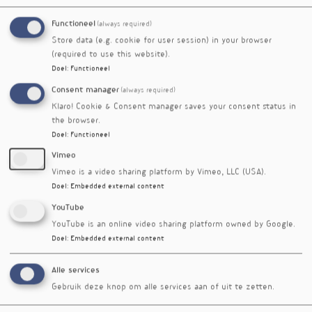
metabole leververvetting
26nr. 2
Functioneel
(always required)
Ketogeen dieet verlaagt
nieuwsbrief nr. 623
Store data (e.g. cookie for user session) in your browser
levervet sterk
(required to use this website).
Mediterrane en vetarme
Voedingsgeneeskundejg.
Doel
:
Functioneel
voeding even goed tegen
27nr. 1
leververvetting
Consent manager
(always required)
Vitamine E-suppletie
nieuwsbrief nr. 605
Klaro! Cookie & Consent manager saves your consent status in
the browser.
gunstig bij
Doel
:
Functioneel
leververvetting
Liponzuur en mariadistel
nieuwsbrief nr. 571
Vimeo
in de strijd tegen
Vimeo is a video sharing platform by Vimeo, LLC (USA).
leververvetting
Doel
:
Embedded external content
IJzertekort veroorzaakt
nieuwsbrief nr. 537
YouTube
leververvetting via
YouTube is an online video sharing platform owned by Google.
microbioom
Doel
:
Embedded external content
Berberine ondersteunt
nieuwsbrief nr. 526
behandeling van
Alle services
leververvetting
Gebruik deze knop om alle services aan of uit te zetten.
Bergamot en kardoen
nieuwsbrief nr. 492