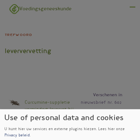
Overslaan en naar de inhoud gaan
Voedingsgeneeskunde
Menu
trefwoord
leververvetting
Verschenen in
Curcumine-suppletie
nieuwsbrief nr. 602
vermindert levervet bij
diabetici
Use of personal data and cookies
Zoete dranken vergroten
nieuwsbrief nr. 599
U kunt hier uw services en externe plugins kiezen.
Lees hier onze
kans op leververvetting
Privacy beleid
.
Vitamine E tegen
Voedingsgeneeskundejg.