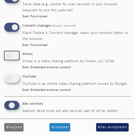
Store data (e.g. cookie for user session) in your browser
van regeneratieve landbouw
nr. 434
(required to use this website).
Gelukkig door groente, fruit en
nieuwsbrief
Doel
:
Functioneel
bewegen
nr. 404
Belasten en subsidiëren van
nieuwsbrief
Consent manager
(always required)
voeding spaart mensenlevens
nr. 403
Klaro! Cookie & Consent manager saves your consent status in
the browser.
Polyfenolen verlagen oxLDL,
nieuwsbrief
Doel
:
Functioneel
homocysteïne en ontsteking
nr. 403
Lagere stressniveaus door groente-
nieuwsbrief
Vimeo
en fruitconsumptie
nr. 388
Vimeo is a video sharing platform by Vimeo, LLC (USA).
Groente en fruit tegen hoge
nieuwsbrief
Doel
:
Embedded external content
bloeddruk, maar soort en bereiding
nr. 375
YouTube
maakt verschil
YouTube is an online video sharing platform owned by Google.
Gezonde voeding zorgt voor latere
nieuwsbrief
Doel
:
Embedded external content
start puberteit
nr. 361
Verhoogde sterftekans bij hoge
nieuwsbrief
Alle services
inname frisdrank
nr. 338
Gebruik deze knop om alle services aan of uit te zetten.
Afwijzen
Accepteer
Alles accepteren