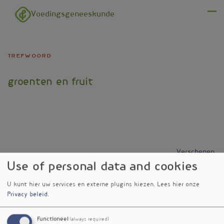
Overslaan en naar de inhoud gaan
Voedingsgeneeskunde
Menu
trefwoord
groenten en fruit
Verschenen
in
Use of personal data and cookies
Bacteriën op groenten aangetoond
nieuwsbrief
U kunt hier uw services en externe plugins kiezen.
Lees hier onze
in darm
nr. 498
Privacy beleid
.
Minder risico op miskraam met
nieuwsbrief
veel fruit en groenten?
nr. 473
Functioneel
(always required)
Meer voedingsstoffen in gewassen
nieuwsbrief