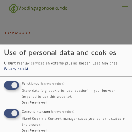
Overslaan en naar de inhoud gaan
Voedingsgeneeskunde
Menu
trefwoord
ergothioneïne
Use of personal data and cookies
U kunt hier uw services en externe plugins kiezen.
Lees hier onze
Privacy beleid
.
Functioneel
(always required)
Verschenen in
Store data (e.g. cookie for user session) in your browser
Ergothioneïne
Voedingsgeneeskundejg.
(required to use this website).
Een antioxidant
26nr. 1
Doel
:
Functioneel
par excellence
Consent manager
(always required)
Klaro! Cookie & Consent manager saves your consent status in
the browser.
Doel
:
Functioneel