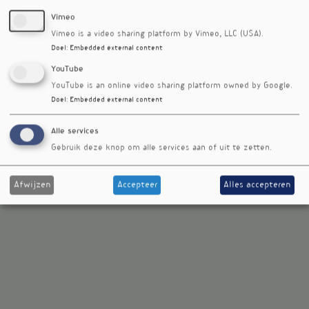
RSS-feed
Vimeo
Voedingsgeneeskunde
Vimeo is a video sharing platform by Vimeo, LLC (USA).
Kantoormenu
Team
Doel
:
Embedded external content
Auteurs
YouTube
Media Medica
YouTube is an online video sharing platform owned by Google.
Adverteren
Doel
:
Embedded external content
Aanleverspecificaties advertenties
Disclaimer
Privacy beleid
Alle services
Website
Gebruik deze knop om alle services aan of uit te zetten.
© 2006 - 2026
Voedingsgeneeskunde
Afwijzen
Accepteer
Alles accepteren