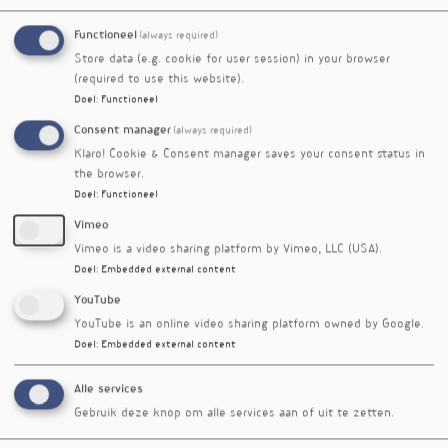
herstel en prestaties
Essentiële rol van
Voedingsgeneeskundejg.
Functioneel
(always required)
ubiquinol
26nr. 1
Store data (e.g. cookie for user session) in your browser
Co-enzym Q10 tegen
nieuwsbrief nr. 558
(required to use this website).
spierlijden door statinen
Doel
:
Functioneel
Co-enzym Q10
nieuwsbrief nr. 557
Consent manager
(always required)
doeltreffend bij hartfalen
Klaro! Cookie & Consent manager saves your consent status in
Antioxidant-enzym in de
nieuwsbrief nr. 532
the browser.
behandeling van
Doel
:
Functioneel
onvruchtbaarheid
Vimeo
Ubiquinol tegen multiple
nieuwsbrief nr. 487
Vimeo is a video sharing platform by Vimeo, LLC (USA).
atrofie
Doel
:
Embedded external content
Co-enzym Q10 helpt
nieuwsbrief nr. 442
vermoeidheid te bestrijden
YouTube
Co-enzym Q10 verlaagt
nieuwsbrief nr. 439
YouTube is an online video sharing platform owned by Google.
ontsteking in vetweefsel
Doel
:
Embedded external content
Hoger co-enzym Q10-
nieuwsbrief nr. 437
Alle services
niveau bij vrouwen na
suppletie
Gebruik deze knop om alle services aan of uit te zetten.
Q10 met NADH helpt bij
nieuwsbrief nr. 404