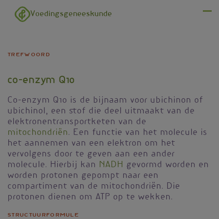
Overslaan en naar de inhoud gaan
Voedingsgeneeskunde
Menu
trefwoord
co-enzym Q10
Co-enzym Q10 is de bijnaam voor ubichinon of
ubichinol, een stof die deel uitmaakt van de
elektronentransportketen van de
mitochondriën
. Een functie van het molecule is
het aannemen van een elektron om het
vervolgens door te geven aan een ander
molecule. Hierbij kan
NADH
gevormd worden en
worden protonen gepompt naar een
compartiment van de mitochondriën. Die
protonen dienen om ATP op te wekken.
Structuurformule