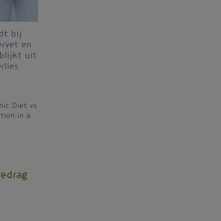
dt bij
ervet en
lijkt uit
rlies
nic Diet vs
tion in a
gedrag