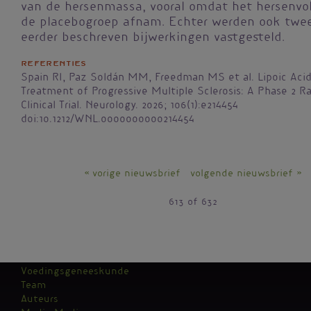
van de hersenmassa, vooral omdat het hersenvo
de placebogroep afnam. Echter werden ook twee
eerder beschreven bijwerkingen vastgesteld.
Referenties
Spain RI, Paz Soldán MM, Freedman MS et al. Lipoic Acid
Treatment of Progressive Multiple Sclerosis: A Phase 2 
Clinical Trial. Neurology. 2026; 106(1):e214454
doi:10.1212/WNL.0000000000214454
« vorige nieuwsbrief
volgende nieuwsbrief »
613 of 632
Voedingsgeneeskunde
Team
Kantoormenu
Auteurs