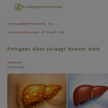
Overslaan en naar de inhoud gaan
Voedingsgeneeskunde
Nieuwsbriefnummer
623
Publicatiedatum
26 maart 2026
Ketogeen dieet verlaagt levervet sterk
Rubriek
Onderzoek