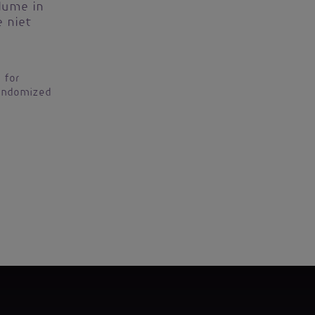
lume in
 niet
 for
Randomized