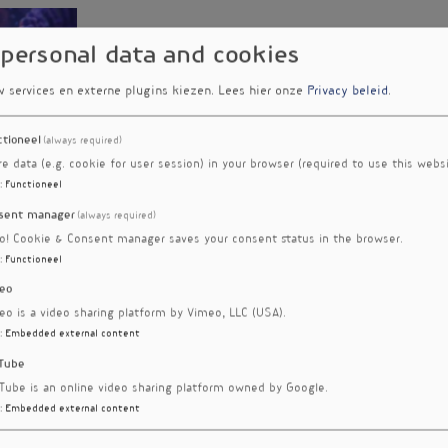
 personal data and cookies
w services en externe plugins kiezen.
Lees hier onze
Privacy beleid
.
ctioneel
(always required)
re data (e.g. cookie for user session) in your browser (required to use this websi
:
Functioneel
sent manager
(always required)
 uit het
ro! Cookie & Consent manager saves your consent status in the browser.
ar
:
Functioneel
ze kennis
gnostiek
eo
eo is a video sharing platform by Vimeo, LLC (USA).
:
Embedded external content
omatome
Tube
ucleus
Tube is an online video sharing platform owned by Google.
:
Embedded external content