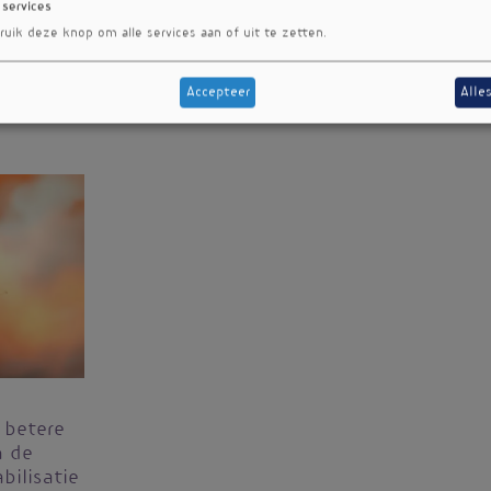
 services
ruik deze knop om alle services aan of uit te zetten.
Accepteer
Alle
 betere
n de
bilisatie