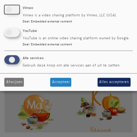
Referenties
Kleinberg S, Pleuss JD, Deierlein AL. Food Records Show
Vimeo
Daily Variation in Diet during Pregnancy: Results from
Vimeo is a video sharing platform by Vimeo, LLC (USA).
the Temporal Research in Eating, Nutrition, and Diet
Doel
:
Embedded external content
during Pregnancy Study. J Nutr. 2024
YouTube
YouTube is an online video sharing platform owned by Google.
Doel
:
Embedded external content
Kalium, magnesium en bloeddruk: minder
is meer?
Alle services
Gebruik deze knop om alle services aan of uit te zetten.
Rubriek
Onderzoek
Afwijzen
Accepteer
Alles accepteren