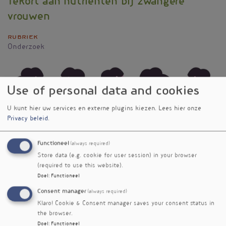
Tekort aan nutriënten bij zwangere
vrouwen
Rubriek
Onderzoek
Use of personal data and cookies
U kunt hier uw services en externe plugins kiezen.
Lees hier onze
Privacy beleid
.
Functioneel
(always required)
Recent onderzoek van het Stevens Institute of
Store data (e.g. cookie for user session) in your browser
Technology in New York, onthult dat meer dan
(required to use this website).
90% van de zwangere vrouwen mogelijk
Doel
:
Functioneel
onvoldoende ijzer, vitamine D of vitamine E
Consent manager
(always required)
binnenkrijgt via hun voeding. Daarnaast heeft
Klaro! Cookie & Consent manager saves your consent status in
bijna twee derde een tekort aan foliumzuur.
the browser.
Doel
:
Functioneel