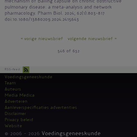
mechanism of Bailing capsule on chronic obstructive
pulmonary disease: a meta-analysis and network
pharmacology. Pharm Biol. 2024; 62(1):803-817
doi:10.1080/13880209.2024.2415643
« vorige nieuwsbrief
volgende nieuwsbrief »
546 of 632
RSS-feed
Voedingsgeneeskunde
Kantoormenu
Team
Auteurs
Media Medica
Adverteren
Aanleverspecificaties advertenties
Disclaimer
Privacy beleid
Website
© 2006 - 2026
Voedingsgeneeskunde