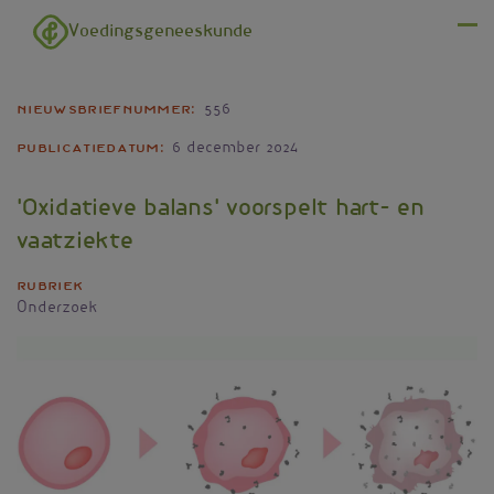
Overslaan en naar de inhoud gaan
Voedingsgeneeskunde
Menu
Nieuwsbriefnummer
556
Publicatiedatum
6 december 2024
'Oxidatieve balans' voorspelt hart- en
vaatziekte
Rubriek
Onderzoek