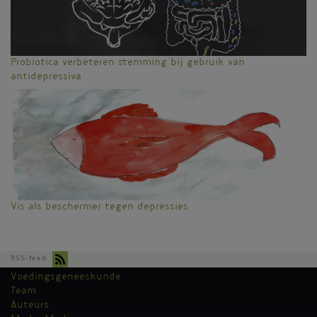
Probiotica verbeteren stemming bij gebruik van
antidepressiva
Vis als beschermer tegen depressies
RSS-feed
Voedingsgeneeskunde
Kantoormenu
Team
Auteurs