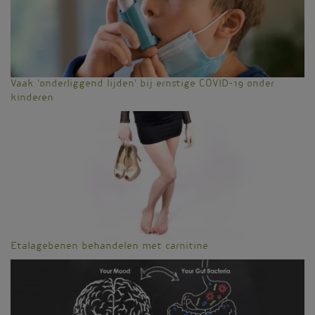
Vaak 'onderliggend lijden' bij ernstige COVID-19 onder
kinderen
Etalagebenen behandelen met carnitine