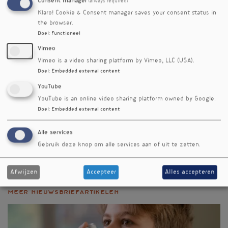
Consent manager
(always required)
Referenties
Klaro! Cookie & Consent manager saves your consent status in
Behers BJ, Behers BM, Stephenson-Moe CA et al.
the browser.
Magnesium and Potassium Supplementation for Systolic
Doel
:
Functioneel
Blood Pressure Reduction in the General Normotensive
Population: A Systematic Review and Subgroup Meta-
Vimeo
Analysis for Optimal Dosage and Treatment Length.
Vimeo is a video sharing platform by Vimeo, LLC (USA).
Nutrients. 2024; 16(21) doi:10.3390/nu16213617
Doel
:
Embedded external content
YouTube
Nieuwsbriefartikel
YouTube is an online video sharing platform owned by Google.
Rubriek
Doel
:
Embedded external content
Onderzoek
Alle services
Auteur
Gebruik deze knop om alle services aan of uit te zetten.
Joost Meeusen
Editienummer
Afwijzen
Accepteer
Alles accepteren
556
Meer nieuwsbriefartikelen