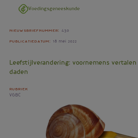
Overslaan en naar de inhoud gaan
Voedingsgeneeskunde
Nieuwsbriefnummer
430
Publicatiedatum
18 mei 2022
Leefstijlverandering: voornemens vertalen 
daden
Rubriek
VGBC