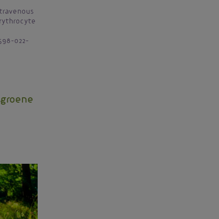
ntravenous
rythrocyte
1598-022-
 groene