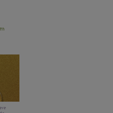
em
ere