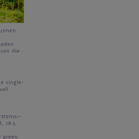
kunnen
heden
sen die
he single-
all
systems—
, 28.5:
r green