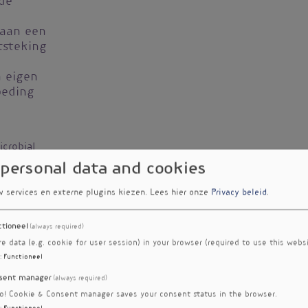
de
 aan een
tsteking
n eigen
oeding
icrobial
y: effect
 personal data and cookies
tabolism.
w services en externe plugins kiezen.
Lees hier onze
Privacy beleid
.
ctioneel
(always required)
re data (e.g. cookie for user session) in your browser (required to use this websi
:
Functioneel
sent manager
(always required)
ro! Cookie & Consent manager saves your consent status in the browser.