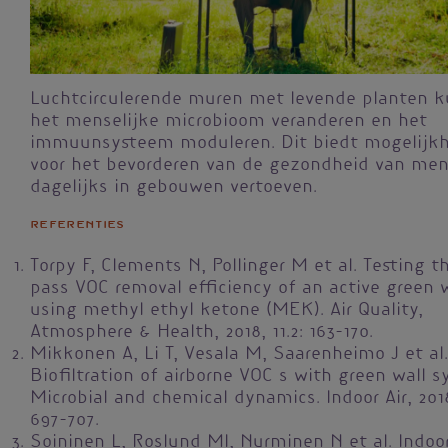
Luchtcirculerende muren met levende planten 
het menselijke microbioom veranderen en het
immuunsysteem moduleren. Dit biedt mogelijk
voor het bevorderen van de gezondheid van men
dagelijks in gebouwen vertoeven.
Referenties
Torpy F, Clements N, Pollinger M et al. Testing t
pass VOC removal efficiency of an active green w
using methyl ethyl ketone (MEK). Air Quality,
Atmosphere & Health, 2018, 11.2: 163-170.
Mikkonen A, Li T, Vesala M, Saarenheimo J et al.
Biofiltration of airborne VOC s with green wall 
Microbial and chemical dynamics. Indoor Air, 2018
697-707.
Soininen L, Roslund MI, Nurminen N et al. Indoo