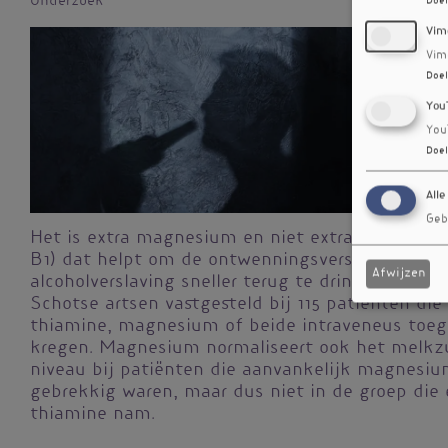
Onderzoek
Doel
Vim
Vim
Doel
You
You
Doel
Alle
Geb
Het is extra magnesium en niet extra thiamine 
B1) dat helpt om de ontwennings­verschijnselen
Afwijzen
alcohol­verslaving sneller terug te dringen. Dat 
Schotse artsen vastgesteld bij 115 patiënten die
thiamine, magnesium of beide intraveneus toe
kregen. Magnesium normaliseert ook het melkz
niveau bij patiënten die aanvankelijk magnesiu
gebrekkig waren, maar dus niet in de groep die 
thiamine nam.