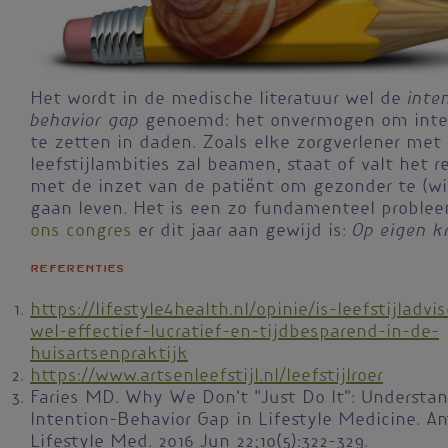
inte
Het wordt in de medische literatuur wel de
behavior gap
genoemd: het onvermogen om inte
te zetten in daden. Zoals elke zorgverlener met
leefstijlambities zal beamen, staat of valt het r
met de inzet van de patiënt om gezonder te (wi
gaan leven. Het is een zo fundamenteel problee
Op eigen k
ons congres
er dit jaar aan gewijd is:
Referenties
https://lifestyle4health.nl/opinie/is-leefstijladvi
wel-effectief-lucratief-en-tijdbesparend-in-de-
huisartsenpraktijk
https://www.artsenleefstijl.nl/leefstijlroer
Faries MD. Why We Don't "Just Do It": Understa
Intention-Behavior Gap in Lifestyle Medicine. A
Lifestyle Med. 2016 Jun 22;10(5):322-329.