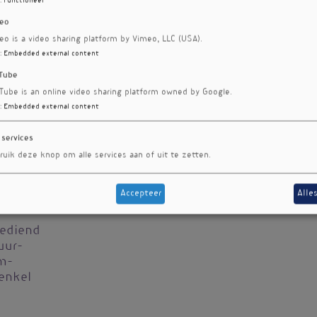
:
Functioneel
eo
eo is a video sharing platform by Vimeo, LLC (USA).
:
Embedded external content
Tube
Tube is an online video sharing platform owned by Google.
:
Embedded external content
 services
ruik deze knop om alle services aan of uit te zetten.
(vitamine
 na
Accepteer
Alle
hebben
gediend
uur­
m­
enkel