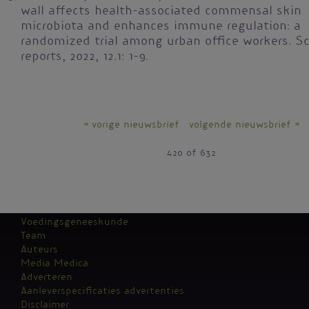
wall affects health-associated commensal skin
microbiota and enhances immune regulation: a
randomized trial among urban office workers. Sc
reports, 2022, 12.1: 1-9.
« vorige nieuwsbrief
volgende nieuwsbrief »
420 of 632
Voedingsgeneeskunde
Team
Kantoormenu
Auteurs
Media Medica
Adverteren
Aanleverspecificaties advertenties
Disclaimer