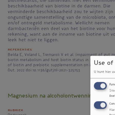
biotinestatus, die samenvalt met een verminder
beschikbaarheid van biotine in de darmen. Die
verminderde beschikbaarheid zou te wijten zijn
ongunstige samenstelling van de microbiota, on
en/of ontregeld metabolisme. Wellicht nemen
darmbacteriën een deel van het biotine voor hu
rekening, want aan de inname van biotine uit v
leek het niet te liggen.
Referenties
Belda E, Voland L, Tremaroli V et al. Impairment of gut m
biotin metabolism and host biotin status in severe obesit
Use of
of biotin and prebiotic supplementation on improved me
Gut. 2022 doi:10.1136/gutjnl-2021-325753
U kunt hier u
Fun
Sto
Magnesium na alcoholontwenning
Doel
Con
Rubriek
Kla