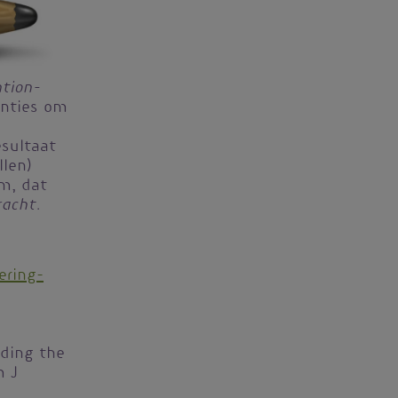
ntion-
nties om
esultaat
llen)
m, dat
racht
.
sering-
nding the
m J