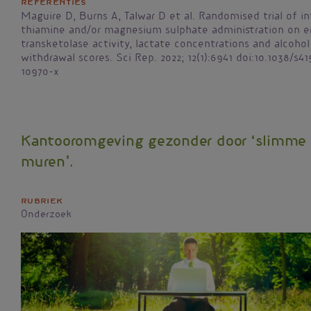
Referenties
Maguire D, Burns A, Talwar D et al. Randomised trial of i
thiamine and/or magnesium sulphate administration on e
transketolase activity, lactate concentrations and alcohol
withdrawal scores. Sci Rep. 2022; 12(1):6941 doi:10.1038/s4
10970-x
Kantooromgeving gezonder door ‘slimme
muren’.
Rubriek
Onderzoek