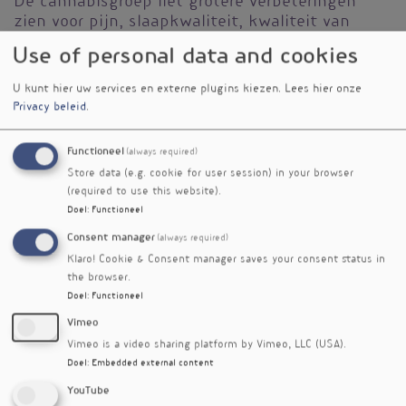
De cannabisgroep liet grotere verbeteringen
zien voor pijn, slaapkwaliteit, kwaliteit van
leven en de totale impact van fibromyalgie dan
Use of personal data and cookies
de placebogroep. Zeventig procent van de
deelnemers in de cannabisgroep behaalde een
U kunt hier uw services en externe plugins kiezen.
Lees hier onze
klinisch relevante pijnvermindering van ten
Privacy beleid
.
minste 30%, tegenover 20% tot 40% in de
placebogroep. Daarnaast rapporteerde 40% van
Functioneel
(always required)
de deelnemers in de cannabisgroep een
Store data (e.g. cookie for user session) in your browser
duidelijke afname van de klachten en
(required to use this website).
beperkingen door fibromyalgie, tegenover 10%
Doel
:
Functioneel
in de placebogroep. De onderzoekers vonden
Consent manager
(always required)
geen significante veranderingen voor
vermoeidheid, angst of depressie.
Klaro! Cookie & Consent manager saves your consent status in
the browser.
De onderzoekers concluderen dat een
Doel
:
Functioneel
cannabisolie met een 1:1-verhouding van THC en
Vimeo
CBD haalbaar, veilig en mogelijk effectief is
Vimeo is a video sharing platform by Vimeo, LLC (USA).
voor de behandeling van
Doel
:
Embedded external content
fibromyalgiesymptomen. Vooral pijn, slaap en
YouTube
kwaliteit van leven lijken baat te hebben bij