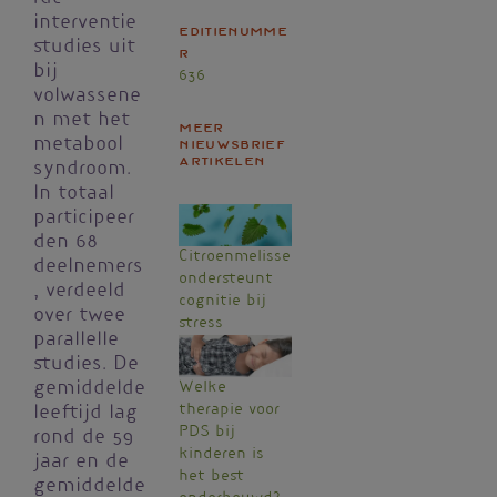
interventie
Editienumme
studies uit
r
bij
636
volwassene
n met het
Meer
metabool
nieuwsbrief
artikelen
syndroom.
In totaal
participeer
den 68
Citroenmelisse
deelnemers
ondersteunt
, verdeeld
cognitie bij
over twee
stress
parallelle
studies. De
gemiddelde
Welke
therapie voor
leeftijd lag
PDS bij
rond de 59
kinderen is
jaar en de
het best
gemiddelde