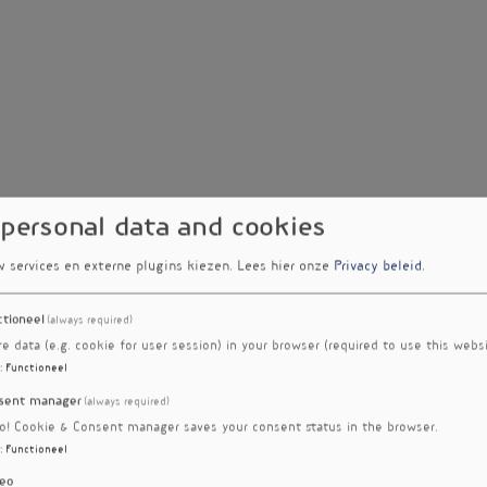
 personal data and cookies
w services en externe plugins kiezen.
Lees hier onze
Privacy beleid
.
ctioneel
(always required)
re data (e.g. cookie for user session) in your browser (required to use this websi
:
Functioneel
sent manager
(always required)
ro! Cookie & Consent manager saves your consent status in the browser.
:
Functioneel
eo