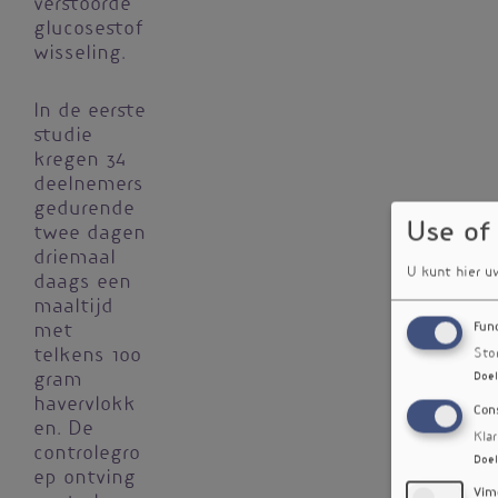
verstoorde
glucosestof
wisseling.
In de eerste
studie
kregen 34
deelnemers
gedurende
Use of
twee dagen
driemaal
U kunt hier u
daags een
maaltijd
Fun
met
telkens 100
Sto
Doel
gram
havervlokk
Con
en. De
Kla
controlegro
Doel
ep ontving
Vim