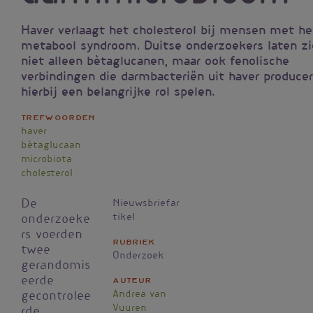
Haver verlaagt het cholesterol bij mensen met he
metabool syndroom. Duitse onderzoekers laten zi
niet alleen bètaglucanen, maar ook fenolische
verbindingen die darmbacteriën uit haver produce
hierbij een belangrijke rol spelen.
Trefwoorden
haver
bètaglucaan
microbiota
cholesterol
De
Nieuwsbriefar
tikel
onderzoeke
rs voerden
Rubriek
twee
Onderzoek
gerandomis
eerde
Auteur
Andrea van
gecontrolee
Vuuren
rde