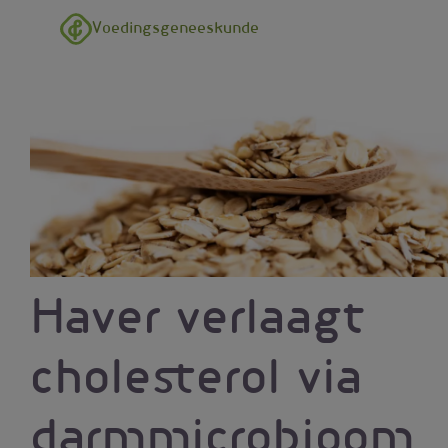
Overslaan en naar de inhoud gaan
Voedingsgeneeskunde
Haver verlaagt
cholesterol via
darmmicrobioom