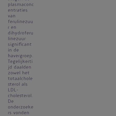
plasmaconc
entraties
van
ferulinezuu
r en
dihydroferu
linezuur
significant
in de
havergroep.
Tegelijkerti
jd daalden
zowel het
totaalchole
sterol als
LDL-
cholesterol.
De
onderzoeke
rs vonden