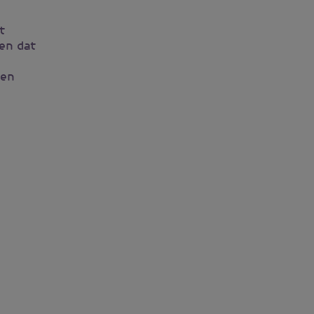
t
en dat
ren