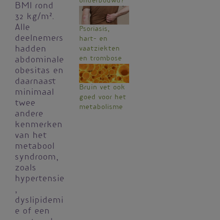
onderbouwd?
BMI rond
32 kg/m².
Alle
Psoriasis,
deelnemers
hart- en
hadden
vaatziekten
en trombose
abdominale
obesitas en
daarnaast
Bruin vet ook
minimaal
goed voor het
twee
metabolisme
andere
kenmerken
van het
metabool
syndroom,
zoals
hypertensie
,
dyslipidemi
e of een