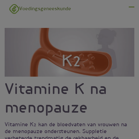
Overslaan en naar de inhoud gaan
Voedingsgeneeskunde
Menu
Vitamine K na
menopauze
Vitamine K2 kan de bloedvaten van vrouwen na
de menopauze ondersteunen. Suppletie
verbeterde trendmatig de rekbaarheid en de