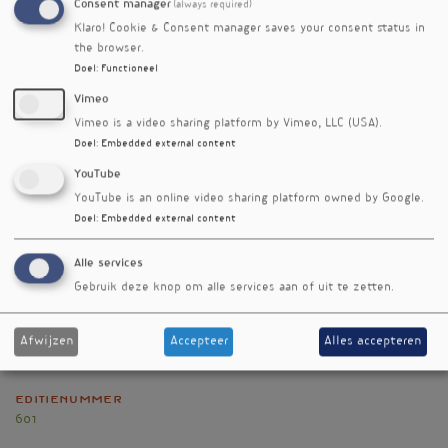
Consent manager
(always required)
menopauze op de vasculaire gezondheid van
Klaro! Cookie & Consent manager saves your consent status in
vrouwen, en het belang van vrouwspecifiek
the browser.
onderzoek voor de preventie van hart- en
Doel
:
Functioneel
vaatziekte.
Vimeo
Referenties
Vimeo is a video sharing platform by Vimeo, LLC (USA).
de Vries F, Bittner R, Maresz K et al. Effects of One-Year
Doel
:
Embedded external content
Menaquinone-7 Supplementation on Vascular Stiffness
YouTube
and Blood Pressure in Post-Menopausal Women.
YouTube is an online video sharing platform owned by Google.
Nutrients. 2025; 17(5) doi:10.3390/nu17050815
Doel
:
Embedded external content
Nieuwsbriefartikel
Alle services
Rubriek
Gebruik deze knop om alle services aan of uit te zetten.
Onderzoek
Afwijzen
Accepteer
Alles accepteren
Auteur
Joost Meeusen
Editienummer
601