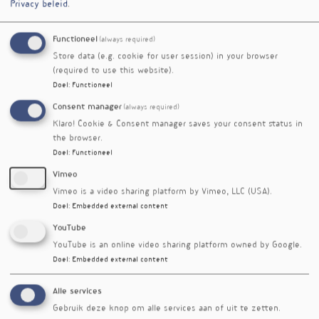
Privacy beleid
.
darmproblemen hadden, liepen meer kans op
deze complicaties.
Functioneel
(always required)
De studie laat zien dat de start van een GLP1-
Store data (e.g. cookie for user session) in your browser
(required to use this website).
agonist in vergelijking met een SGLT2-remmer
Doel
:
Functioneel
samenhangt met een groter risico op GERD en
ernstiger verwikkelingen. Bij de keuze van
Consent manager
(always required)
glucoseverlagende therapie moeten
Klaro! Cookie & Consent manager saves your consent status in
gezondheidsprofessionals rekening houden met
the browser.
dit mogelijke nadelig effect op het maag-
Doel
:
Functioneel
slokdarmsysteem, zeker bij patiënten met
Vimeo
risiscoverhogende factoren voor reflux.
Vimeo is a video sharing platform by Vimeo, LLC (USA).
Doel
:
Embedded external content
Ondanks de target-trial-aanpak blijft de kans
op verstorende factoren bestaan. De studie kon
YouTube
bovendien geen informatie verwerken over
YouTube is an online video sharing platform owned by Google.
leefstijlvariabelen of gebruik van
Doel
:
Embedded external content
maagzuurremmers voorafgaand aan de start.
Alle services
Referenties
Gebruik deze knop om alle services aan of uit te zetten.
Noh Y, Yin H, Yu OHY, et al. Glucagon-Like Peptide-1