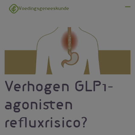
Overslaan en naar de inhoud gaan
Voedingsgeneeskunde
Menu
Verhogen GLP1-
agonisten
refluxrisico?