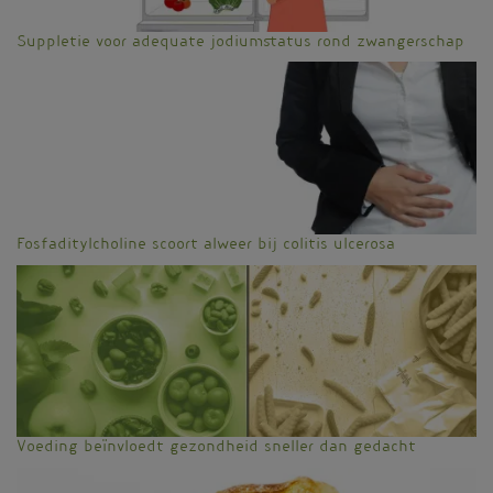
Suppletie voor adequate jodiumstatus rond zwangerschap
Fosfaditylcholine scoort alweer bij colitis ulcerosa
Voeding beïnvloedt gezondheid sneller dan gedacht