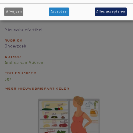
Receptor Agonists and Risk for Gastroesophageal Reflux
Disease in Patients With Type 2 Diabetes. Ann Intern
Afwijzen
Accepteer
Alles accepteren
Med. 16 september 2025;178(9):1268-78.
Nieuwsbriefartikel
Rubriek
Onderzoek
Auteur
Andrea van Vuuren
Editienummer
597
Meer nieuwsbriefartikelen