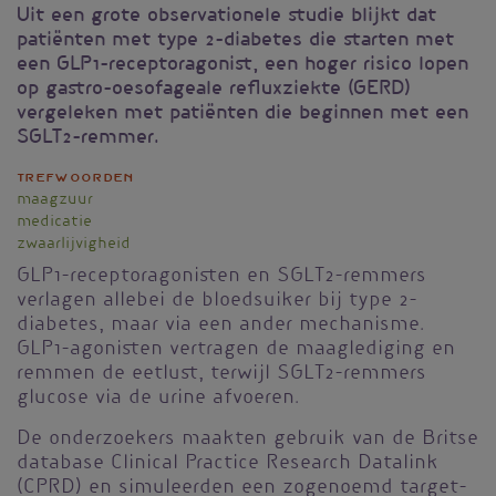
Uit een grote observationele studie blijkt dat
patiënten met type 2-diabetes die starten met
een GLP1-receptoragonist, een hoger risico lopen
op gastro-oesofageale refluxziekte (GERD)
vergeleken met patiënten die beginnen met een
SGLT2-remmer.
Trefwoorden
maagzuur
medicatie
zwaarlijvigheid
GLP1-receptoragonisten en SGLT2-remmers
verlagen allebei de bloedsuiker bij type 2-
diabetes, maar via een ander mechanisme.
GLP1-agonisten vertragen de maaglediging en
remmen de eetlust, terwijl SGLT2-remmers
glucose via de urine afvoeren.
De onderzoekers maakten gebruik van de Britse
database Clinical Practice Research Datalink
(CPRD) en simuleerden een zogenoemd target-