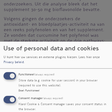
onderzoekers. Uit die analyse bleek dat het
supplement 30-50 mg bioflavonoïde bevatte.
Volgens gingen de onderzoekers de
antioxidant- en bloedplaatjes-activiteit na van
een reeks polyfenolen en van het supplement.
Ze vonden dat curcumine het polyfenol was
met de sterkste activiteit op de drie pathways:
PAF, ADP en trombine. Ook de flavonoïden
Use of personal data and cookies
quercetine, catechine en tanninezuur waren
doeltreffend, telkenmale met een zekere
U kunt hier uw services en externe plugins kiezen.
Lees hier onze
Privacy beleid
.
voorkeur voor PAF, ADP en/of trombine.
Flavonoïden remmen bloedplaatjesactivering
gemiddeld sterker dan vitamine C, maar
Functioneel
(always required)
vitamine C versterkt wel het effect van de
Store data (e.g. cookie for user session) in your browser
flavonoïden.
(required to use this website).
Doel
:
Functioneel
Ook als antioxidant was er sprake van synergie,
Consent manager
(always required)
zoals dat bleek uit drie verschillende
Klaro! Cookie & Consent manager saves your consent status in
antioxidanttests. Flavonoïden geven stabielere
the browser.
resultaten, terwijl de antioxidantactiviteit van