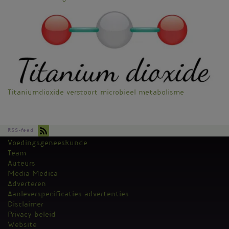
Titaniumdioxide verstoort microbieel metabolisme
RSS-feed
Voedingsgeneeskunde
Kantoormenu
Team
Auteurs
Media Medica
Adverteren
Aanleverspecificaties advertenties
Disclaimer
Privacy beleid
Website