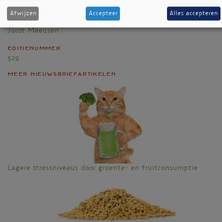
Onderzoek
Afwijzen
Accepteer
Alles accepteren
Auteur
Joost Meeusen
Editienummer
529
Meer nieuwsbriefartikelen
Lagere stressniveaus door groente- en fruitconsumptie