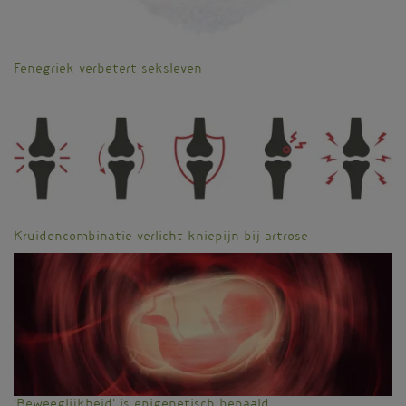
Fenegriek verbetert seksleven
Kruidencombinatie verlicht kniepijn bij artrose
'Beweeglijkheid' is epigenetisch bepaald