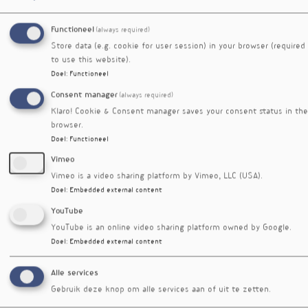
Twee weken ketogene interventie waren echter
niet voldoende om de score voor parkinson
Functioneel
(always required)
(UPDRS3) of om de tijd nodig om recht te
Store data (e.g. cookie for user session) in your browser (required
staan, te verbeteren. Zenuwcellen hebben
to use this website).
immers meer tijd nodig om zich aan te passen.
Doel
:
Functioneel
De EEG-scan gaf wel een trend aan dat
Consent manager
(always required)
connectiviteit in de onderzochte
Klaro! Cookie & Consent manager saves your consent status in the
hersengebieden toegenomen was. Niet-
browser.
motorische symptomen zoals vermoeidheid,
Doel
:
Functioneel
slaperigheid en angst verbeterden wel.
Vimeo
Referenties
Vimeo is a video sharing platform by Vimeo, LLC (USA).
Choi AH, Delgado M, Chen KY et al. A randomized
Doel
:
Embedded external content
feasibility trial of medium chain triglyceride-
YouTube
supplemented ketogenic diet in people with Parkinson's
disease. BMC Neurol. 2024; 24(1):106 doi:10.1186/s12883-
YouTube is an online video sharing platform owned by Google.
024-03603-5
Doel
:
Embedded external content
Alle services
Nieuwsbriefartikel
Gebruik deze knop om alle services aan of uit te zetten.
Rubriek