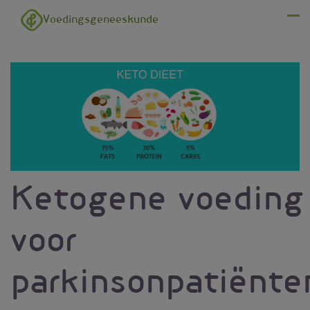
Overslaan en naar de inhoud gaan
Voedingsgeneeskunde
Menu
Ketogene voeding
voor
parkinsonpatiënte