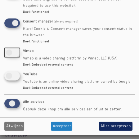
verstedelijking, veranderingen in de
(required to use this website).
darmmicrobiota en gezondheidsproblemen
Doel
:
Functioneel
zoals obesitas.
Consent manager
(always required)
Hoewel het om een kleine studie gaat, draag de
Klaro! Cookie & Consent manager saves your consent status in
uitkomst bij aan het groeiende bewijs dat een
the browser.
moderne leefstijl nadelig is voor onze
Doel
:
Functioneel
darmmicrobiota. De vraag is of de voeding of
Vimeo
het milieu hier het meest toe bijdragen. Wat
Vimeo is a video sharing platform by Vimeo, LLC (USA).
meer tijd in de natuur kan in elk geval geen
Doel
:
Embedded external content
kwaad.
YouTube
Referenties
YouTube is an online video sharing platform owned by Google.
Morandini F, Perez K, Brot L, Seck SM, Tibère L, Grill J-P,
Doel
:
Embedded external content
et al. Urbanization associates with restricted gut
microbiome diversity and delayed maturation in infants.
Alle services
Iscience. 2023;26(11).
Gebruik deze knop om alle services aan of uit te zetten.
Nieuwsbriefartikel
Afwijzen
Accepteer
Alles accepteren
Rubriek
Onderzoek