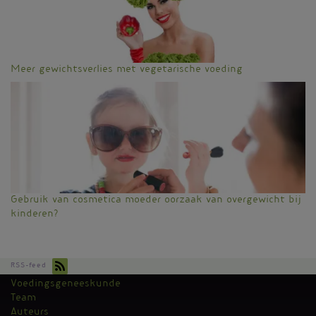
Meer gewichtsverlies met vegetarische voeding
Gebruik van cosmetica moeder oorzaak van overgewicht bij
kinderen?
RSS-feed
Voedingsgeneeskunde
Kantoormenu
Team
Auteurs