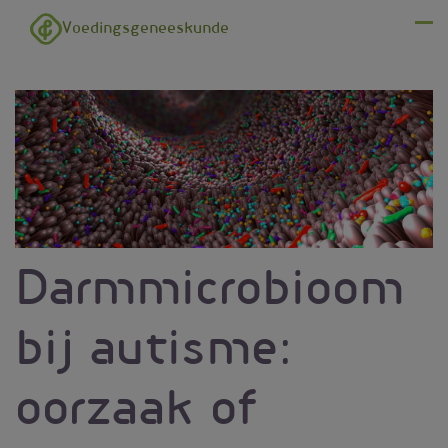
Overslaan en naar de inhoud gaan
Voedingsgeneeskunde
Menu
Darmmicrobioom
bij autisme:
oorzaak of