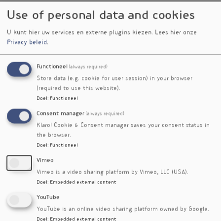
significante associatie van autisme met
Use of personal data and cookies
voeding. Een autisme-diagnose bleek
geassocieerd met een minder divers
U kunt hier uw services en externe plugins kiezen.
Lees hier onze
voedingspatroon en een slechtere
Privacy beleid
.
voedingskwaliteit. Bovendien waren metingen
van de mate van autistische kenmerken ook
Functioneel
(always required)
gerelateerd aan een minder divers
Store data (e.g. cookie for user session) in your browser
voedingspatroon. Denk dan aan beperkte
(required to use this website).
interesses, sociale communicatieproblemen,
Doel
:
Functioneel
sensorische gevoeligheid, impulsief, compulsief
Consent manager
(always required)
en repetitief gedrag, en genetische aanleg voor
Klaro! Cookie & Consent manager saves your consent status in
ASS.
the browser.
Het lijkt erop dat het hebben van autisme leidt
Doel
:
Functioneel
tot beperkte voedingsvoorkeuren. Dit leidt weer
Vimeo
tot een lagere microbioomdiversiteit en meer
Vimeo is a video sharing platform by Vimeo, LLC (USA).
diarree-achtige ontlasting. Een beperking is dat
Doel
:
Embedded external content
het onderzoek de invloed van het microbioom
YouTube
voorafgaand aan de diagnose ASS niet kan
YouTube is an online video sharing platform owned by Google.
uitsluiten, noch de mogelijkheid dat
Doel
:
Embedded external content