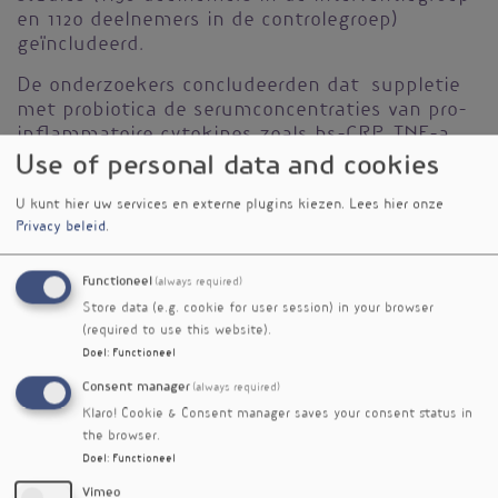
en 1120 deelnemers in de controlegroep)
geïncludeerd.
De onderzoekers concludeerden dat suppletie
met probiotica de serumconcentraties van pro-
inflammatoire cytokines zoals hs-CRP, TNF-a,
IL-6, IL-12 en IL-4 significant verlaagde.
Use of personal data and cookies
Probiotica hadden geen invloed op IL-1B, IL-8,
U kunt hier uw services en externe plugins kiezen.
Lees hier onze
IFN-g en IL-17-concentraties. Tenslotte stelden
Privacy beleid
.
de onderzoekers een significante toename vast
van IL-10-concentraties (een anti-inflammatoire
cytokine) vast.
Functioneel
(always required)
Store data (e.g. cookie for user session) in your browser
Referenties
(required to use this website).
Milajerdi, A, et al. The effect of probiotics on
Doel
:
Functioneel
inflammatory biomarkers: A meta-analysis of randomized
Consent manager
(always required)
clinical trials. European journal of nutrition, 2019, 1-17.
https://doi.org/10.1007/s00394-019-01931-8
Klaro! Cookie & Consent manager saves your consent status in
the browser.
Doel
:
Functioneel
Nieuwsbriefartikel
Vimeo