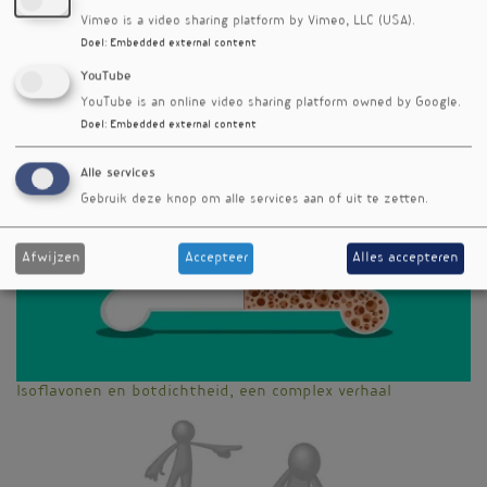
Rubriek
Vimeo is a video sharing platform by Vimeo, LLC (USA).
Onderzoek
Doel
:
Embedded external content
Auteur
YouTube
Andrea van Vuuren
YouTube is an online video sharing platform owned by Google.
Doel
:
Embedded external content
Editienummer
334
Alle services
Meer nieuwsbriefartikelen
Gebruik deze knop om alle services aan of uit te zetten.
Afwijzen
Accepteer
Alles accepteren
Isoflavonen en botdichtheid, een complex verhaal