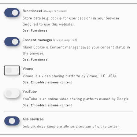
was, des te hoger bleken lichaamsgewicht,
tailleomtrek en BMI. Ook hier werd gebruik
Functioneel
(always required)
gemaakt de nieuwe stabielere analyse van (in
Store data (e.g. cookie for user session) in your browser
dit geval 2 cm) hoofdhaar voor het meten van
(required to use this website).
cortisol over twee maanden. Door fluctuatie van
Doel
:
Functioneel
cortisol gedurende de dag zijn metingen in
Consent manager
(always required)
bloed, speeksel of urine niet betrouwbaar. Uit
een retrospectieve longitudinale analyse over
Klaro! Cookie & Consent manager saves your consent status in
the browser.
vier jaar bleken hoge cortisolspiegels ook
Doel
:
Functioneel
significant geassocieerd met het meer dan vier
jaar voortduren van obesitas bij ouderen.
Vimeo
Vimeo is a video sharing platform by Vimeo, LLC (USA).
Referenties
Doel
:
Embedded external content
Jackson SE, Kirschbaum C, Steptoe A. Hair cortisol and
adiposity in a population-based sample of 2,527 men and
YouTube
women aged 54 to 87 years. Obesity. Maart 2017
YouTube is an online video sharing platform owned by Google.
25(3):539-544 doi:10.1002/oby.21733
Doel
:
Embedded external content
Noppe G, van den Akker EL, de Rijke YB et al. Long-term
Alle services
glucocorticoid concentrations as a risk factor for
Gebruik deze knop om alle services aan of uit te zetten.
childhood obesity and adverse body-fat distribution. Int
J Obes (Lond). Okt. 2016;40(10):1503-1509 doi: