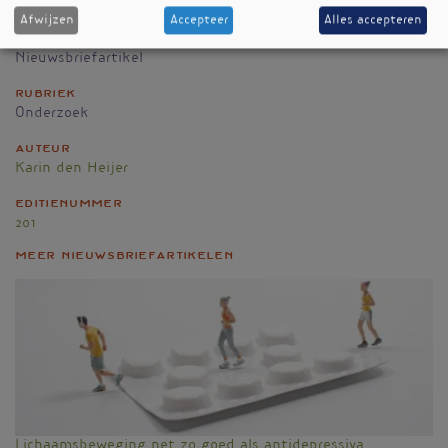
10.1038/ijo.2016.113
Afwijzen
Accepteer
Alles accepteren
Nieuwsbriefartikel
Rubriek
Onderzoek
Auteur
Karin den Heijer
Editienummer
201
Meer nieuwsbriefartikelen
Lichaamsbeweging net zo goed als antidepressiva