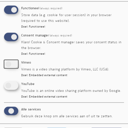
vergelijkbare studie bij mensen. De toepassing
Functioneel
(always required)
van xanthohumol uit hop zou veel mensen
Store data (e.g. cookie for user session) in your browser
kunnen helpen bij beheersing van hun gewicht
(required to use this website).
en bloedsuiker, belangrijke factoren in de strijd
Doel
:
Functioneel
tegen metabool syndroom en/of diabetes.
Consent manager
(always required)
Volgens het RIVM voldoet ruim een kwart (34 %
Klaro! Cookie & Consent manager saves your consent status in
man, 24 % vrouw) van de Nederlanders aan drie
the browser.
van de vijf risicofactoren van metabool
Doel
:
Functioneel
syndroom: abdominale obesitas, hoge
bloeddruk, laag HDL, verhoogde glucose en/of
Vimeo
triglyceriden in het bloed. Het metabool
Vimeo is a video sharing platform by Vimeo, LLC (USA).
syndroom verhoogt het risico op diabetes type 2
Doel
:
Embedded external content
en hart- en vaatziekten.
YouTube
YouTube is an online video sharing platform owned by Google.
Referenties
Doel
:
Embedded external content
Cristobal LM, Valerie DE, Stevens JF et al. Xanthohumol
improves dysfunctional glucose and lipid metabolism in
diet-induced obese C57BL/6J mice. Archives of
Alle services
Biochemistry and Biophysics. 1 juni 2016, 599:22-30,
Gebruik deze knop om alle services aan of uit te zetten.
special Issue: Polyphenols and Health.
doi:10.1016/j.abb.2016.03.008