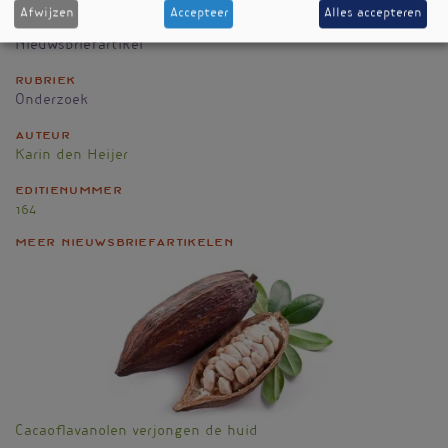
Afwijzen
Accepteer
Alles accepteren
Nieuwsbriefartikel
Rubriek
Onderzoek
Auteur
Karin den Heijer
Editienummer
164
Meer nieuwsbriefartikelen
Cacaoflavanolen verjongen de huid