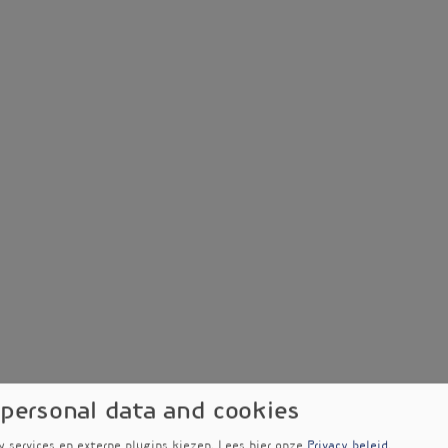
 personal data and cookies
w services en externe plugins kiezen.
Lees hier onze
Privacy beleid
.