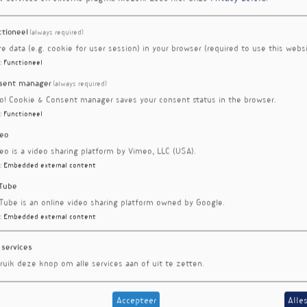
ctioneel
(always required)
re data (e.g. cookie for user session) in your browser (required to use this websi
:
Functioneel
sent manager
(always required)
ro! Cookie & Consent manager saves your consent status in the browser.
:
Functioneel
eo
eo is a video sharing platform by Vimeo, LLC (USA).
:
Embedded external content
Tube
Tube is an online video sharing platform owned by Google.
:
Embedded external content
 services
ruik deze knop om alle services aan of uit te zetten.
Accepteer
Alle