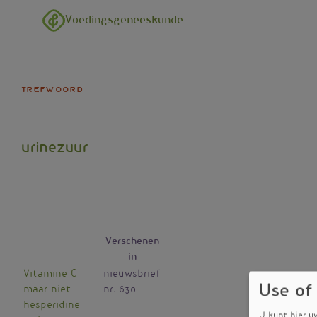
Overslaan en naar de inhoud gaan
Voedingsgeneeskunde
trefwoord
urinezuur
Verschenen
in
Vitamine C
nieuwsbrief
Use of
maar niet
nr. 630
hesperidine
U kunt hier u