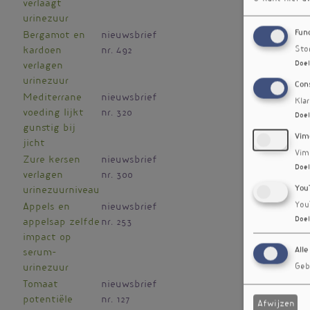
verlaagt
urinezuur
Fun
Bergamot en
nieuwsbrief
Sto
kardoen
nr. 492
Doel
verlagen
urinezuur
Con
Mediterrane
nieuwsbrief
Kla
voeding lijkt
nr. 320
Doel
gunstig bij
Vim
jicht
Vim
Zure kersen
nieuwsbrief
Doel
verlagen
nr. 300
You
urinezuurniveau
You
Appels en
nieuwsbrief
Doel
appelsap zelfde
nr. 253
impact op
Alle
serum-
Geb
urinezuur
Tomaat
nieuwsbrief
potentiële
nr. 127
Afwijzen